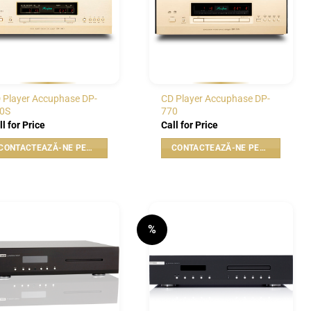
 Player Accuphase DP-
CD Player Accuphase DP-
0S
770
ll for Price
Call for Price
CONTACTEAZĂ-NE PENTRU PREȚ
CONTACTEAZĂ-NE PENTRU PREȚ
%
WISHLIST
WISHLIST