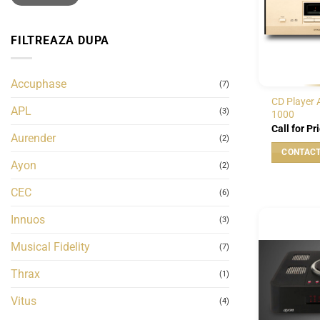
FILTREAZA DUPA
Accuphase
(7)
CD Player 
APL
(3)
1000
Call for Pr
Aurender
(2)
Ayon
(2)
CEC
(6)
Innuos
(3)
Musical Fidelity
(7)
Thrax
(1)
Vitus
(4)