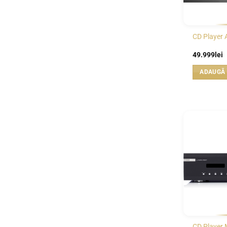
CD Player 
49.999
lei
ADAUGĂ 
CD Player M