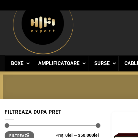
Skip
to
content
BOXE
AMPLIFICATOARE
SURSE
CABL
FILTREAZA DUPA PRET
Preț
Preț
Preț:
0lei
—
350.000lei
FILTREAZĂ
minim
maxim