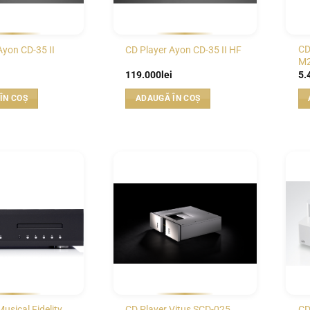
CD
Ayon CD-35 II
CD Player Ayon CD-35 II HF
M2
119.000
lei
5.
ÎN COȘ
ADAUGĂ ÎN COȘ
WISHLIST
WISHLIST
usical Fidelity
CD Player Vitus SCD-025
CD