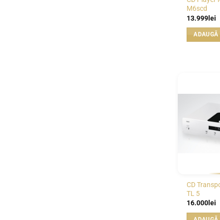
M6scd
13.999
lei
ADAUGĂ 
CD Transpo
TL 5
16.000
lei
ADAUGĂ 