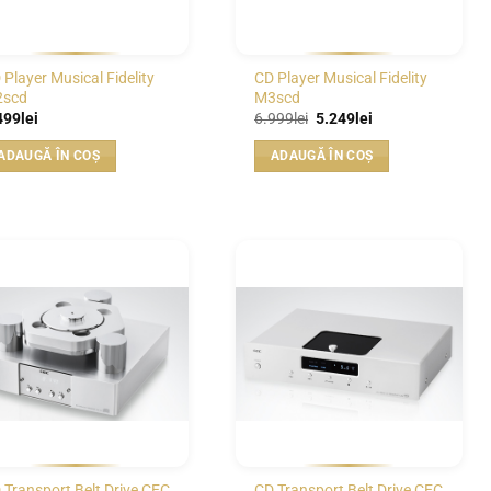
 Player Musical Fidelity
CD Player Musical Fidelity
scd
M3scd
Prețul
Prețul
499
lei
6.999
lei
5.249
lei
inițial
curent
a
este:
ADAUGĂ ÎN COȘ
ADAUGĂ ÎN COȘ
fost:
5.249lei.
6.999lei.
WISHLIST
WISHLIST
 Transport Belt Drive CEC
CD Transport Belt Drive CEC