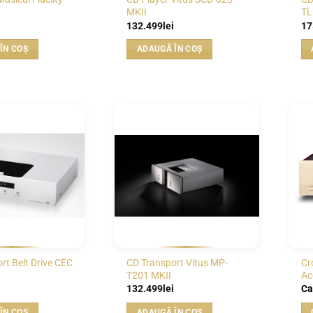
MKII
TL
132.499
lei
17
ÎN COȘ
ADAUGĂ ÎN COȘ
WISHLIST
WISHLIST
rt Belt Drive CEC
CD Transport Vitus MP-
Cr
T201 MKII
Ac
132.499
lei
Ca
ÎN COȘ
ADAUGĂ ÎN COȘ