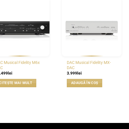
WISHLIST
WISHLIST
C Musical Fidelity M6x
DAC Musical Fidelity MX-
AC
DAC
.499
lei
3.999
lei
CITEȘTE MAI MULT
ADAUGĂ ÎN COȘ