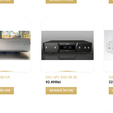
WISHLIST
WISHLIST
DSD-GR
DAC APL DSD-SR SE
DA
92.499
lei
22
ÎN COȘ
ADAUGĂ ÎN COȘ