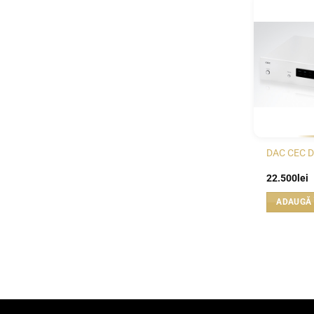
DAC CEC D
22.500
lei
ADAUGĂ 