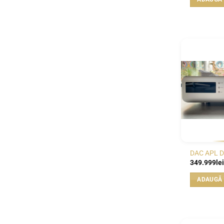
DAC APL 
349.999
lei
ADAUGĂ 