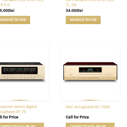
 0-3.0
TL 2N
5.000
lei
34.000
lei
ADAUGĂ ÎN COȘ
ADAUGĂ ÎN COȘ
WISHLIST
WISHLIST
ossover extern digital
DAC Accuphase DC-1000
cuphase DF-75
ll for Price
Call for Price
CONTACTEAZĂ-NE PENTRU PREȚ
CONTACTEAZĂ-NE PENTRU PREȚ