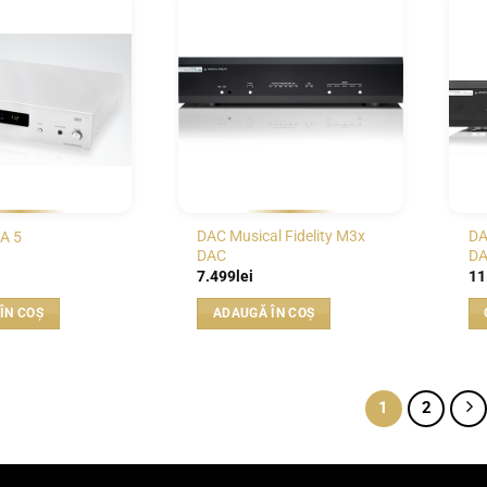
WISHLIST
WISHLIST
DAC Musical Fidelity M3x
DA
A 5
DAC
D
7.499
lei
11
ÎN COȘ
ADAUGĂ ÎN COȘ
1
2