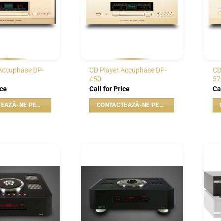
Accuphase DP-
CD Player Accuphase DP-
CD
450
57
ice
Call for Price
Ca
CONTACTEAZĂ-NE PENTRU PREȚ
CONTACTEAZĂ-NE PENTRU PREȚ
WISHLIST
WISHLIST