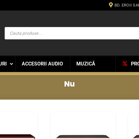
BD. EROII S
Products
search
URI
ACCESORII AUDIO
MUZICĂ
PR
Nu
WISHLIST
WISHLIST