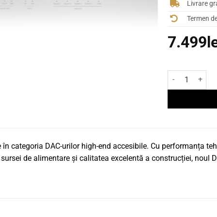
Livrare gr
Termen de 
7.499
l
Cantitate DAC M
 în categoria DAC-urilor high-end accesibile. Cu performanța teh
al sursei de alimentare și calitatea excelentă a construcției, n