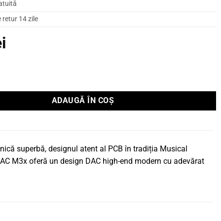
atuită
retur 14 zile
ei
usical Fidelity M3x DAC
ADAUGĂ ÎN COȘ
nică superbă, designul atent al PCB în tradiția Musical
oul DAC M3x oferă un design DAC high-end modern cu adevărat