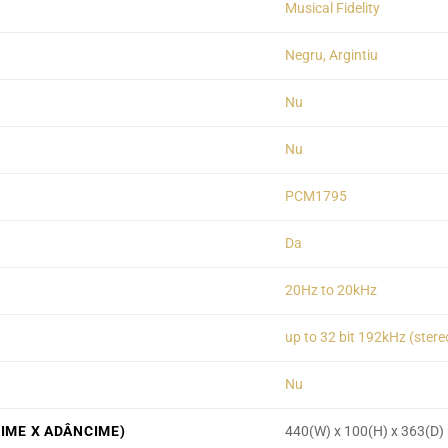
Musical Fidelity
Negru, Argintiu
Nu
Nu
PCM1795
Da
20Hz to 20kHz
up to 32 bit 192kHz (ster
Nu
ȚIME X ADÂNCIME)
440(W) x 100(H) x 363(D