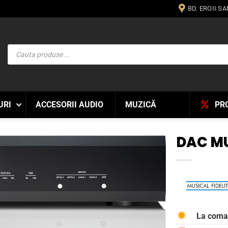
BD. EROII S
Products
search
URI
ACCESORII AUDIO
MUZICĂ
PR
DAC MU
WISHLIST
La com