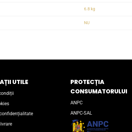
6.8 kg
NU
ȚII UTILE
PROTECȚIA
CONSUMATORULUI
ondiții
ANPC
okies
ANPC-SAL
confidențialitate
livrare