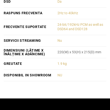
DSD
Da
RASPUNS FRECVENTA
2Hz to 40kHz
24-bit/192kHz PCM as well as
FRECVENTE SUPORTATE
DSD64 and DSD128
SERVICII STREAMING
Nu
DIMENSIUNI (LĂȚIME X
220(W) x 53(H) x 215(D) mm
ÎNĂLȚIME X ADÂNCIME)
GREUTATE
1.9 kg
DISPONIBIL IN SHOWROOM
NU