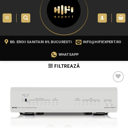
Skip
to
content
BD. EROII SANITARI 89, BUCURESTI
INFO@HIFIEXPERT.RO
WHATSAPP
FILTREAZĂ
WISHLIST