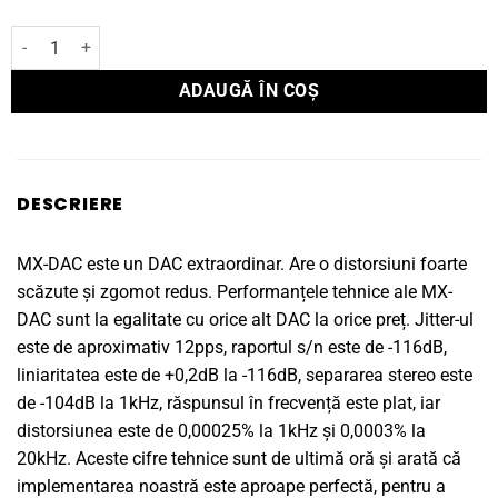
Cantitate DAC Musical Fidelity MX-DAC
ADAUGĂ ÎN COȘ
DESCRIERE
MX-DAC este un DAC extraordinar. Are o distorsiuni foarte
scăzute și zgomot redus. Performanțele tehnice ale MX-
DAC sunt la egalitate cu orice alt DAC la orice preț. Jitter-ul
este de aproximativ 12pps, raportul s/n este de -116dB,
liniaritatea este de +0,2dB la -116dB, separarea stereo este
de -104dB la 1kHz, răspunsul în frecvență este plat, iar
distorsiunea este de 0,00025% la 1kHz și 0,0003% la
20kHz. Aceste cifre tehnice sunt de ultimă oră și arată că
implementarea noastră este aproape perfectă, pentru a