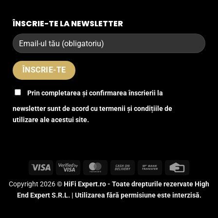
ÎNSCRIE-TE LA NEWSLETTER
Prin completarea și confirmarea înscrierii la
newsletter sunt de acord cu termenii și condițiile de
utilizare ale acestui site.
Visa
Visa
MasterCard
Cash
Bank
Credit
2
On
Transfer
Card
Copyright 2026 ©
HiFi Expert.ro - Toate drepturile rezervate High
Delivery
End Expert S.R.L. | Utilizarea fără permisiune este interzisă.