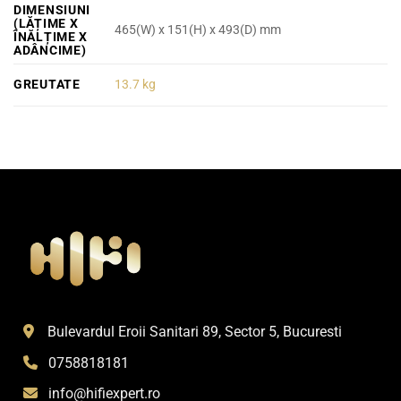
DIMENSIUNI
(LĂȚIME X
465(W) x 151(H) x 493(D) mm
ÎNĂLȚIME X
ADÂNCIME)
GREUTATE
13.7 kg
Bulevardul Eroii Sanitari 89, Sector 5, Bucuresti
0758818181
info@hifiexpert.ro