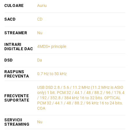
CULOARE
Auriu
SACD
CD
STREAMER
Nu
INTRARI
4MDS+ principle
DIGITALE DAC
DSD
Da
RASPUNS
0.7 Hz to 50 kHz
FRECVENTA
USB DSD 2.8 / 5.6 / 11.2 MHz (11.2 MHz is ASIO
only) 1 bit. PCM 32 / 44.1 / 48 / 88.2 / 96 / 176.4
FRECVENTE
/ 192 / 352.8 / 384 kHz 16 to 32 bits. OPTICAL
SUPORTATE
PCM 32 / 44.1 / 48 / 88.2 / 96 kHz 16 to 24 bits.
COA
SERVICII
Nu
STREAMING