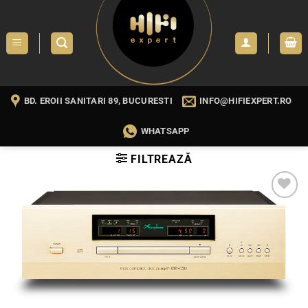
Skip
to
content
BD. EROII SANITARI 89, BUCURESTI
INFO@HIFIEXPERT.RO
WHATSAPP
FILTREAZĂ
WISHLIST