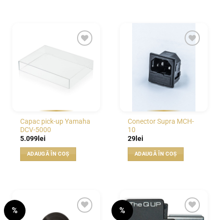
WISHLIST
WISHLIST
Capac pick-up Yamaha
Conector Supra MCH-
DCV-5000
10
5.099
lei
29
lei
ADAUGĂ ÎN COȘ
ADAUGĂ ÎN COȘ
%
%
WISHLIST
WISHLIST