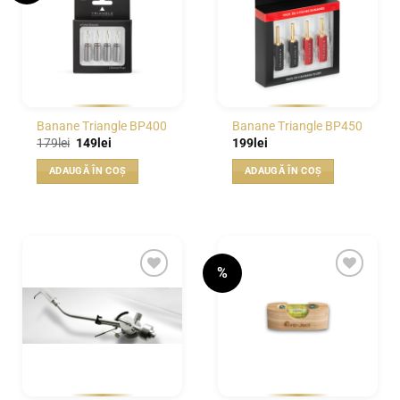
WISHLIST
WISHLIST
Banane Triangle BP400
Banane Triangle BP450
Prețul
Prețul
179
lei
149
lei
199
lei
inițial
curent
a
este:
ADAUGĂ ÎN COȘ
ADAUGĂ ÎN COȘ
fost:
149lei.
179lei.
%
WISHLIST
WISHLIST