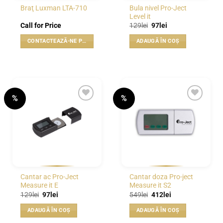
Bula nivel Pro-Ject
Braţ Luxman LTA-710
Level it
Prețul
Prețul
Call for Price
129
lei
97
lei
inițial
curent
a
este:
CONTACTEAZĂ-NE PENTRU PREȚ
ADAUGĂ ÎN COȘ
fost:
97lei.
129lei.
%
%
WISHLIST
WISHLIST
Cantar ac Pro-Ject
Cantar doza Pro-ject
Measure it E
Measure it S2
Prețul
Prețul
Prețul
Prețul
129
lei
97
lei
549
lei
412
lei
inițial
curent
inițial
curent
a
este:
a
este:
ADAUGĂ ÎN COȘ
ADAUGĂ ÎN COȘ
fost:
97lei.
fost:
412lei.
129lei.
549lei.