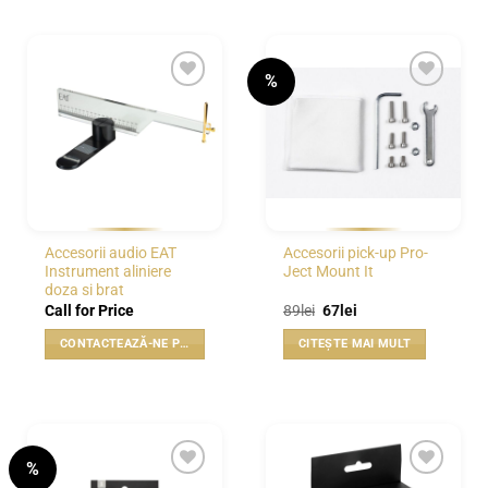
%
WISHLIST
WISHLIST
Accesorii audio EAT
Accesorii pick-up Pro-
Instrument aliniere
Ject Mount It
doza si brat
Prețul
Prețul
Call for Price
89
lei
67
lei
inițial
curent
a
este:
CONTACTEAZĂ-NE PENTRU PREȚ
CITEȘTE MAI MULT
fost:
67lei.
89lei.
%