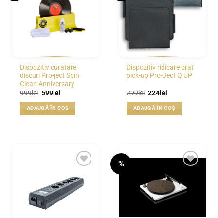
Dispozitiv curatare
Dispozitiv ridicare brat
discuri Pro-ject Spin
pick-up Pro-Ject Q UP
Clean Anniversary
Prețul
Prețul
Prețul
Prețul
999
lei
599
lei
299
lei
224
lei
inițial
curent
inițial
curent
a
este:
a
este:
ADAUGĂ ÎN COȘ
ADAUGĂ ÎN COȘ
fost:
599lei.
fost:
224lei.
999lei.
299lei.
%
WISHLIST
WISHLIST