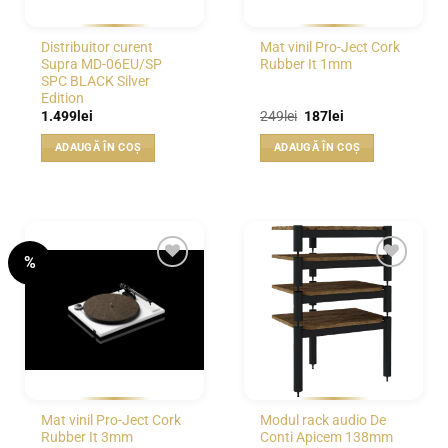
Distribuitor curent
Mat vinil Pro-Ject Cork
Supra MD-06EU/SP
Rubber It 1mm
SPC BLACK Silver
Edition
Prețul
Prețul
1.499
lei
249
lei
187
lei
inițial
curent
a
este:
ADAUGĂ ÎN COȘ
ADAUGĂ ÎN COȘ
fost:
187lei.
249lei.
%
WISHLIST
WISHLIST
Mat vinil Pro-Ject Cork
Modul rack audio De
Rubber It 3mm
Conti Apicem 138mm