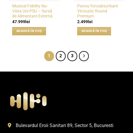
Musical Fidelity Nu-
Panou fonoabsorbant
Vista Uni PSU – Sursă
Vicoustic Round
de Alimentare Externă
Premium
47.999
lei
2.499
lei
ADAUGĂ ÎN COȘ
ADAUGĂ ÎN COȘ
1
2
3
Bulevardul Eroii Sanitari 89, Sector 5, Bucuresti