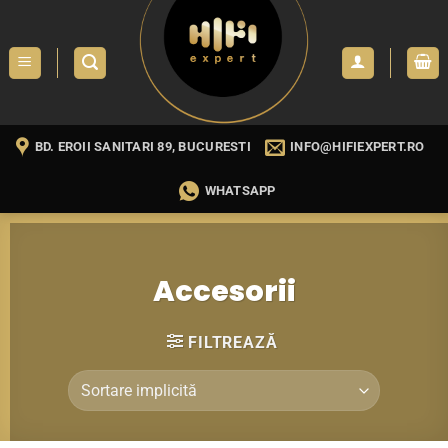
Skip
to
content
BD. EROII SANITARI 89, BUCURESTI
INFO@HIFIEXPERT.RO
WHATSAPP
Accesorii
FILTREAZĂ