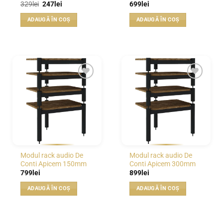
Prețul
Prețul
329
lei
247
lei
699
lei
inițial
curent
a
este:
ADAUGĂ ÎN COȘ
ADAUGĂ ÎN COȘ
fost:
247lei.
329lei.
WISHLIST
WISHLIST
Modul rack audio De
Modul rack audio De
Conti Apicem 150mm
Conti Apicem 300mm
799
lei
899
lei
ADAUGĂ ÎN COȘ
ADAUGĂ ÎN COȘ