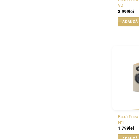
V2
3.999
lei
ADAUGĂ 
Boxă Focal
N°1
1.799
lei
ADAUGĂ 