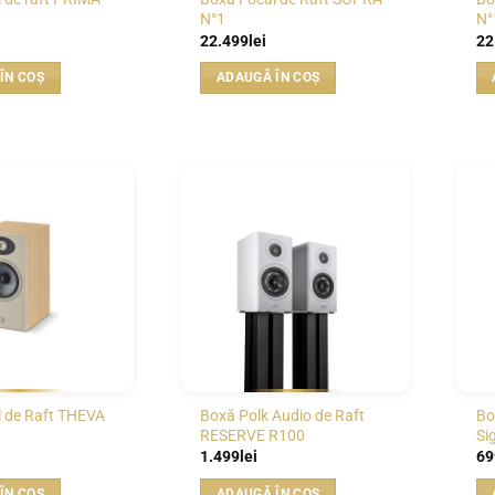
N°1
N°
22.499
lei
22
ÎN COȘ
ADAUGĂ ÎN COȘ
WISHLIST
WISHLIST
 de Raft THEVA
Boxă Polk Audio de Raft
Bo
RESERVE R100
Si
1.499
lei
69
ÎN COȘ
ADAUGĂ ÎN COȘ