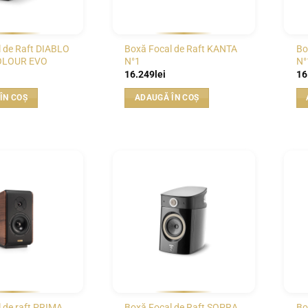
 de Raft DIABLO
Boxă Focal de Raft KANTA
Bo
OLOUR EVO
N°1
N°
16.249
lei
16
ÎN COȘ
ADAUGĂ ÎN COȘ
WISHLIST
WISHLIST
 de raft PRIMA
Boxă Focal de Raft SOPRA
Bo