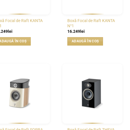
xă Focal de Raft KANTA
Boxă Focal de Raft KANTA
1
N°1
.249
lei
16.249
lei
ADAUGĂ ÎN COȘ
ADAUGĂ ÎN COȘ
WISHLIST
WISHLIST
xă Focal de Raft SOPRA
Boxă Focal de Raft THEVA