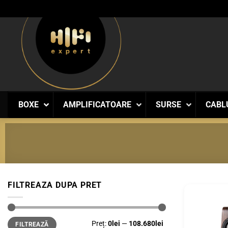
Skip
to
content
BOXE
AMPLIFICATOARE
SURSE
CABL
FILTREAZA DUPA PRET
Preț
Preț
Preț:
0lei
—
108.680lei
FILTREAZĂ
minim
maxim