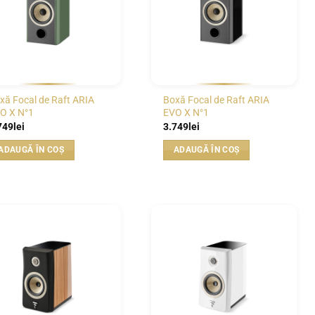
xă Focal de Raft ARIA
Boxă Focal de Raft ARIA
O X N°1
EVO X N°1
749
lei
3.749
lei
ADAUGĂ ÎN COȘ
ADAUGĂ ÎN COȘ
WISHLIST
WISHLIST