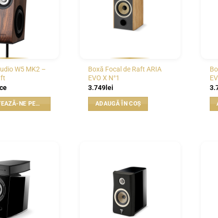
Audio W5 MK2 –
Boxă Focal de Raft ARIA
Bo
ft
EVO X N°1
EV
ice
3.749
lei
3.
CONTACTEAZĂ-NE PENTRU PREȚ
ADAUGĂ ÎN COȘ
WISHLIST
WISHLIST