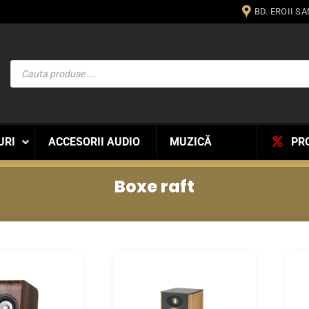
BD. EROII S
Products
search
URI
ACCESORII AUDIO
MUZICĂ
PR
Boxe raft
WISHLIST
WISHLIST