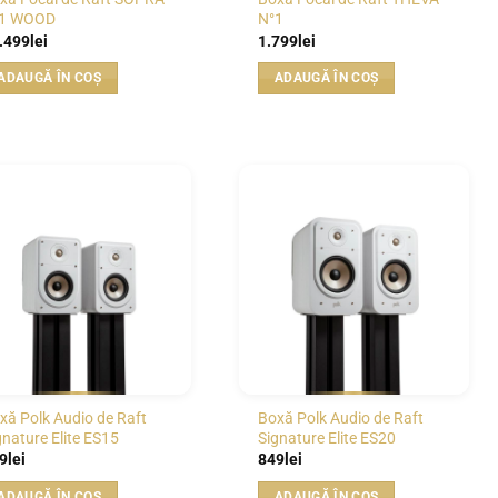
1 WOOD
N°1
.499
lei
1.799
lei
ADAUGĂ ÎN COȘ
ADAUGĂ ÎN COȘ
WISHLIST
WISHLIST
xă Polk Audio de Raft
Boxă Polk Audio de Raft
gnature Elite ES15
Signature Elite ES20
9
lei
849
lei
ADAUGĂ ÎN COȘ
ADAUGĂ ÎN COȘ