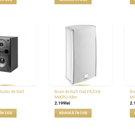
WISHLIST
WISHLIST
Audio de Raft
Boxe de Raft Dali FAZON
Bo
MIKRO Albe
MI
2.199
lei
2.
ÎN COȘ
ADAUGĂ ÎN COȘ