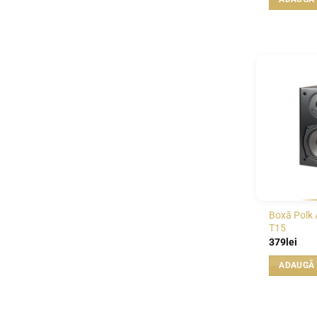
Boxă Polk 
T15
379
lei
ADAUGĂ 