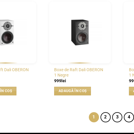
WISHLIST
WISHLIST
ft Dali OBERON
Boxe de Raft Dali OBERON
Bo
1 Negre
1 
999
lei
99
ÎN COȘ
ADAUGĂ ÎN COȘ
1
2
3
4