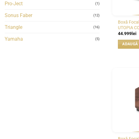
Pro-Ject
(1)
Sonus Faber
(12)
Boxă Focal
Triangle
UTOPIA C
(16)
44.999
lei
Yamaha
(5)
ADAUGĂ 
Boxă Focal