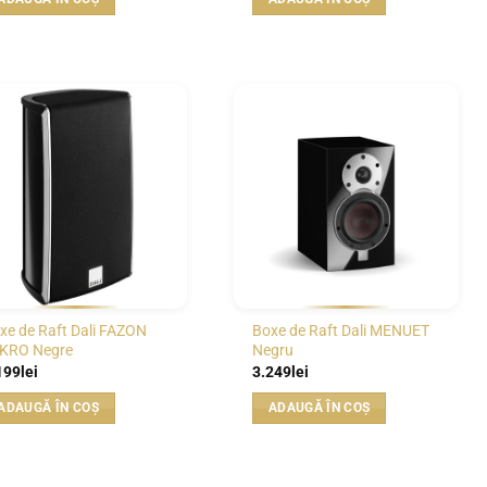
WISHLIST
WISHLIST
xe de Raft Dali FAZON
Boxe de Raft Dali MENUET
KRO Negre
Negru
199
lei
3.249
lei
ADAUGĂ ÎN COȘ
ADAUGĂ ÎN COȘ