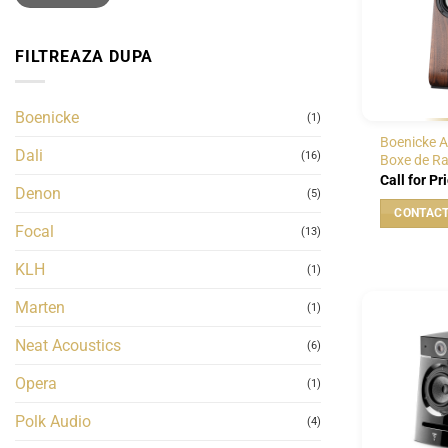
FILTREAZA DUPA
Boenicke
(1)
Boenicke 
Dali
(16)
Boxe de Ra
Call for Pr
Denon
(5)
Focal
(13)
KLH
(1)
Marten
(1)
Neat Acoustics
(6)
Opera
(1)
Polk Audio
(4)