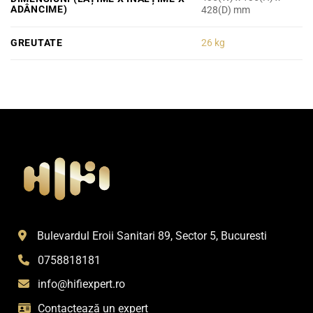
ADÂNCIME)
428(D) mm
GREUTATE
26 kg
Bulevardul Eroii Sanitari 89, Sector 5, Bucuresti
0758818181
info@hifiexpert.ro
Contactează un expert