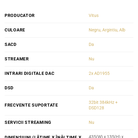
PRODUCATOR
Vitus
CULOARE
Negru, Argintiu, Alb
SACD
Da
STREAMER
Nu
INTRARI DIGITALE DAC
2x AD1955
DSD
Da
32bit 384kHz +
FRECVENTE SUPORTATE
DSD128
SERVICII STREAMING
Nu
435(W) x 135(H) x
DIMENSIUNI (LĂȚIME X ÎNĂLȚIME X