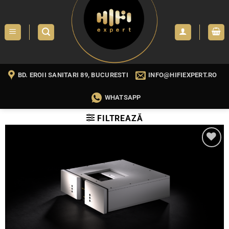
Skip
to
content
BD. EROII SANITARI 89, BUCURESTI
INFO@HIFIEXPERT.RO
WHATSAPP
FILTREAZĂ
WISHLIST