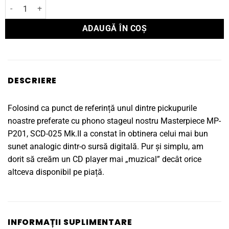
Cantitate CD Player Vitus SCD-025 MKII
ADAUGĂ ÎN COȘ
DESCRIERE
Folosind ca punct de referință unul dintre pickupurile
noastre preferate cu phono stageul nostru Masterpiece MP-
P201, SCD-025 Mk.II a constat în obtinera celui mai bun
sunet analogic dintr-o sursă digitală. Pur și simplu, am
dorit să creăm un CD player mai „muzical” decât orice
altceva disponibil pe piață.
INFORMAȚII SUPLIMENTARE