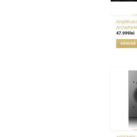
Amplificato
Accuphase
47.999
lei
ADAUGĂ 