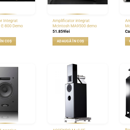
r Integrat
Amplificator integrat
Am
 E-800 Demo
McIntosh MA9500 demo
Mc
51.859
lei
Ca
ÎN COȘ
ADAUGĂ ÎN COȘ
WISHLIST
WISHLIST
Bo