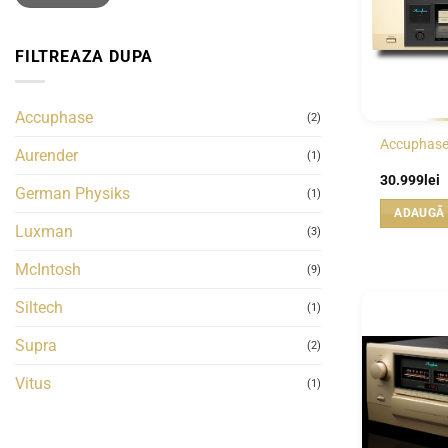
FILTREAZA DUPA
Accuphase
(2)
Accuphase
Aurender
(1)
30.999
lei
German Physiks
(1)
ADAUGĂ 
Luxman
(3)
McIntosh
(9)
Siltech
(1)
Supra
(2)
Vitus
(1)