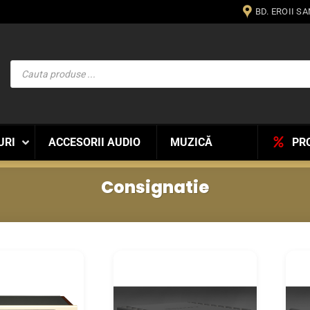
BD. EROII S
Products
search
URI
ACCESORII AUDIO
MUZICĂ
PR
Consignatie
WISHLIST
WISHLIST