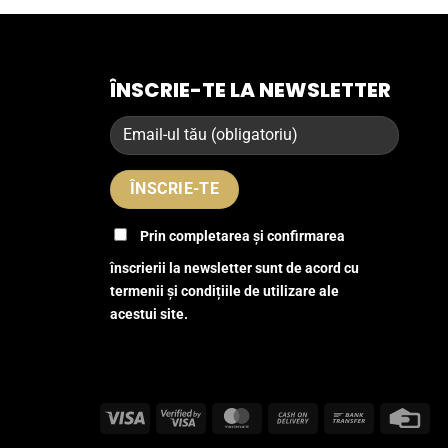
ÎNSCRIE-TE LA NEWSLETTER
Prin completarea și confirmarea
înscrierii la newsletter sunt de acord cu
termenii și condițiile de utilizare ale
acestui site.
Visa
Visa
MasterCard
Cash
Bank
Cre
2
On
Transfer
Car