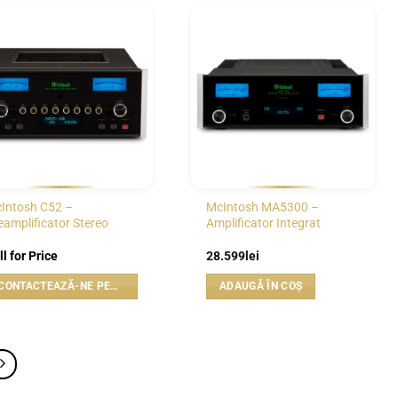
WISHLIST
WISHLIST
Intosh C52 –
McIntosh MA5300 –
eamplificator Stereo
Amplificator Integrat
ll for Price
28.599
lei
CONTACTEAZĂ-NE PENTRU PREȚ
ADAUGĂ ÎN COȘ