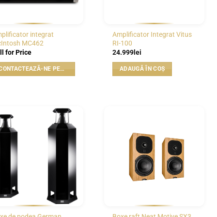
plificator integrat
Amplificator Integrat Vitus
Intosh MC462
RI-100
ll for Price
24.999
lei
CONTACTEAZĂ-NE PENTRU PREȚ
ADAUGĂ ÎN COȘ
WISHLIST
WISHLIST
xe de podea German
Boxe raft Neat Motive SX3