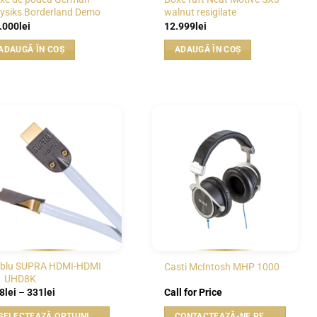
ysiks Borderland Demo
walnut resigilate
.000
lei
12.999
lei
ADAUGĂ ÎN COȘ
ADAUGĂ ÎN COȘ
WISHLIST
WISHLIST
blu SUPRA HDMI-HDMI
Casti McIntosh MHP 1000
1 UHD8K
Interval
8
lei
–
331
lei
Call for Price
de
prețuri:
SELECTEAZĂ OPȚIUNILE
CONTACTEAZĂ-NE PENTRU PREȚ