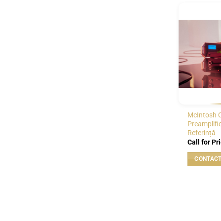
McIntosh 
Preamplifi
Referință
Call for Pr