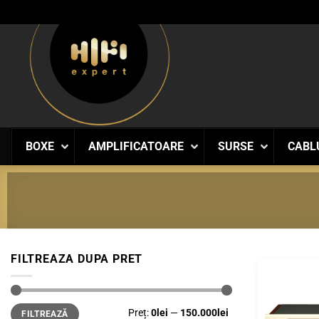
Skip
to
content
BOXE
AMPLIFICATOARE
SURSE
CABL
FILTREAZA DUPA PRET
Preț
Preț
Preț:
0lei
—
150.000lei
FILTREAZĂ
minim
maxim