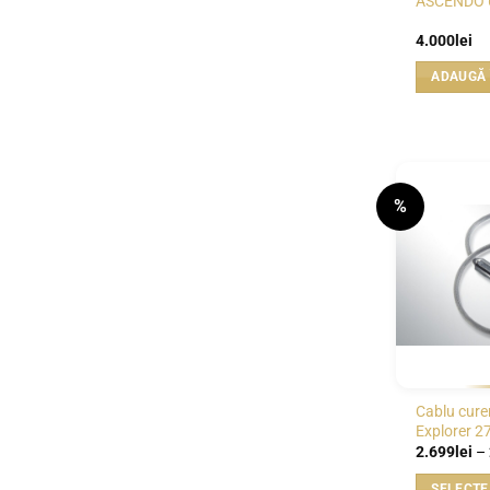
ASCENDO 6
4.000
lei
ADAUGĂ 
%
Cablu curen
Explorer 27
2.699
lei
–