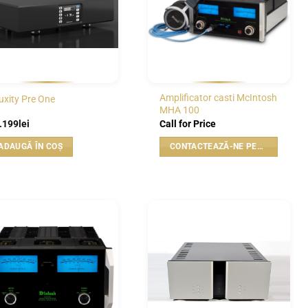
Amplificator casti McIntosh
luxity Pre One
MHA 100
.199
lei
Call for Price
ADAUGĂ ÎN COȘ
CONTACTEAZĂ-NE PENTRU PREȚ
WISHLIST
WISHLIST