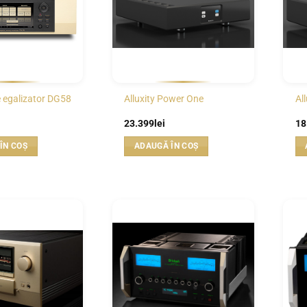
 egalizator DG58
Alluxity Power One
Al
23.399
lei
18
ÎN COȘ
ADAUGĂ ÎN COȘ
WISHLIST
WISHLIST