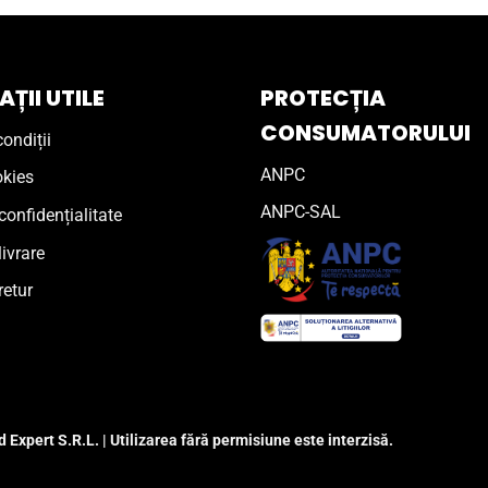
ȚII UTILE
PROTECȚIA
CONSUMATORULUI
ondiții
ANPC
okies
ANPC-SAL
confidențialitate
livrare
retur
 Expert S.R.L. | Utilizarea fără permisiune este interzisă.