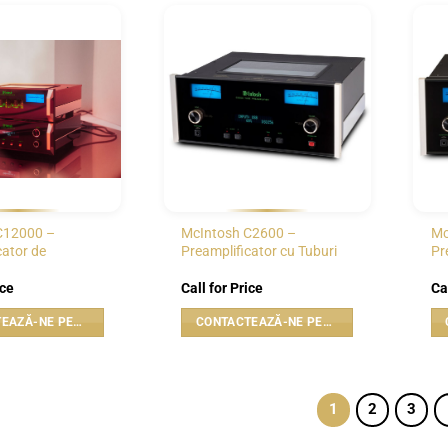
WISHLIST
WISHLIST
C12000 –
McIntosh C2600 –
Mc
cator de
Preamplificator cu Tuburi
Pr
ice
Call for Price
Ca
CONTACTEAZĂ-NE PENTRU PREȚ
CONTACTEAZĂ-NE PENTRU PREȚ
1
2
3