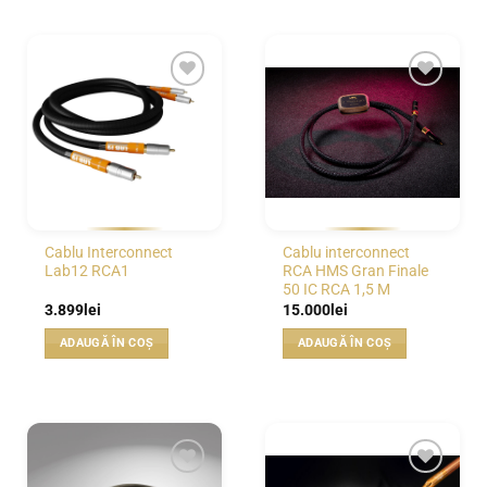
WISHLIST
WISHLIST
Cablu Interconnect
Cablu interconnect
Lab12 RCA1
RCA HMS Gran Finale
50 IC RCA 1,5 M
3.899
lei
15.000
lei
ADAUGĂ ÎN COȘ
ADAUGĂ ÎN COȘ