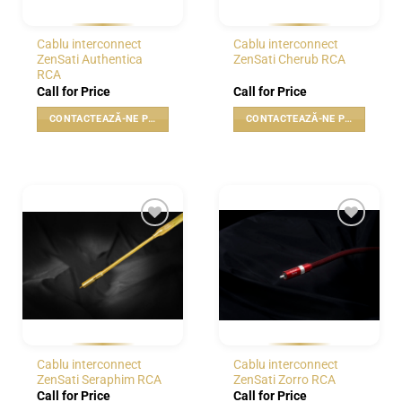
Cablu interconnect
Cablu interconnect
ZenSati Authentica
ZenSati Cherub RCA
RCA
Call for Price
Call for Price
CONTACTEAZĂ-NE PENTRU PREȚ
CONTACTEAZĂ-NE PENTRU PREȚ
WISHLIST
WISHLIST
Cablu interconnect
Cablu interconnect
ZenSati Seraphim RCA
ZenSati Zorro RCA
Call for Price
Call for Price