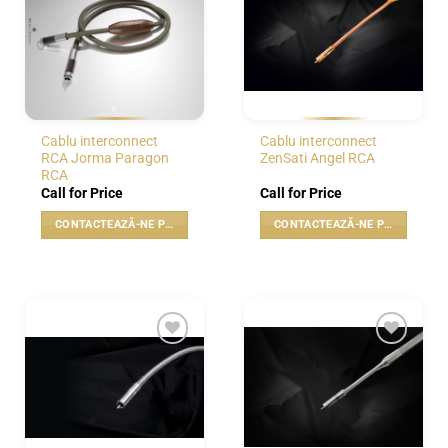
WISHLIST
WISHLIST
Cablu interconnect
Cablu interconnect
RCA Jorma Paragon
ZenSati Angel RCA
RCA
Call for Price
Call for Price
CONTACTEAZĂ-NE PENTRU PREȚ
CONTACTEAZĂ-NE PENTRU PREȚ
WISHLIST
WISHLIST