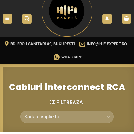
Skip
to
content
BD. EROII SANITARI 89, BUCURESTI
INFO@HIFIEXPERT.RO
WHATSAPP
Cabluri interconnect RCA
FILTREAZĂ