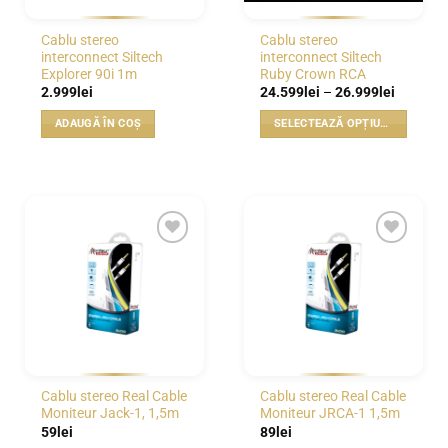
în
în
pagina
pagina
Cablu stereo
Cablu stereo
produsului.
produsului.
interconnect Siltech
interconnect Siltech
Explorer 90i 1m
Ruby Crown RCA
Interval
2.999
lei
24.599
lei
–
26.999
lei
de
prețuri:
ADAUGĂ ÎN COȘ
SELECTEAZĂ OPȚIUNILE
24.599le
până
Acest
la
produs
26.999le
are
mai
multe
variații.
WISHLIST
WISHLIST
Opțiunile
pot
fi
alese
în
pagina
Cablu stereo Real Cable
Cablu stereo Real Cable
produsului.
Moniteur Jack-1, 1,5m
Moniteur JRCA-1 1,5m
59
lei
89
lei