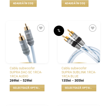
ADAUGĂ ÎN COȘ
ADAUGĂ ÎN COȘ
%
WISHLIST
WISHLIST
Cablu subwoofer
Cablu subwoofer
SUPRA DAC-SC 1RCA-
SUPRA SUBLINK 1RCA-
1RCA AUDIO
1RCA BLUE
Interval
Interval
269
lei
–
529
lei
135
lei
–
305
lei
de
de
prețuri:
prețuri:
SELECTEAZĂ OPȚIUNILE
SELECTEAZĂ OPȚIUNILE
269lei
135lei
până
până
Acest
Acest
la
la
produs
produs
529lei
305lei
are
are