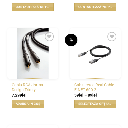
CONTACTEAZĂ-NE PENTRU PREȚ
CONTACTEAZĂ-NE PENTRU PREȚ
%
WISHLIST
WISHLIST
Cablu RCA Jorma
Cablu retea Real Cable
Design Trinity
E-NET 600-2
Interval
7.299
lei
59
lei
–
89
lei
de
prețuri:
ADAUGĂ ÎN COȘ
SELECTEAZĂ OPȚIUNILE
59lei
până
Acest
la
produs
89lei
are