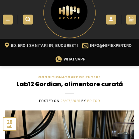
Skip
to
content
BD. EROII SANITARI 89, BUCURESTI
INFO@HIFIEXPERT.RO
WHATSAPP
CONDITIONATOARE DE PUTERE
Lab12 Gordian, alimentare curată
POSTED ON
28/07/2025
BY
EDITOR
28
iul.