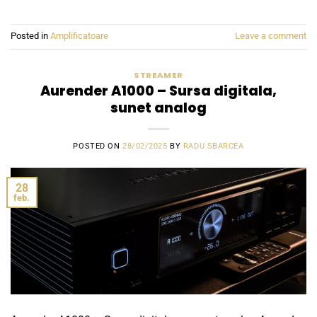
Posted in
Amplificatoare
Leave a comment
STREAMER
Aurender A1000 – Sursa digitala,
sunet analog
POSTED ON
28/02/2025
BY
RADU SBARCEA
28
feb.