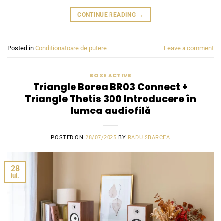
CONTINUE READING
→
Posted in
Conditionatoare de putere
Leave a comment
BOXE ACTIVE
Triangle Borea BR03 Connect +
Triangle Thetis 300 Introducere în
lumea audiofilă
POSTED ON
28/07/2025
BY
RADU SBARCEA
28
iul.