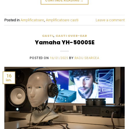
CONTINUE READING
→
Posted in
Amplificatoare
,
Amplificatoare casti
Leave a comment
CASTI
,
CASTI OVER-EAR
Yamaha YH-5000SE
POSTED ON
16/01/2025
BY
RADU SBARCEA
16
ian.