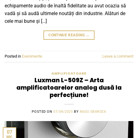
echipamente audio de înaltă fidelitate au avut ocazia să
vadă și să audă ultimele noutăți din industrie. Alături de
cele mai bune și […]
CONTINUE READING
→
Posted in
Evenimente
Leave a comment
AMPLIFICATOARE
Luxman L-509Z – Arta
amplificatoarelor analog dusă la
perfecțiune!
POSTED ON
07/04/2025
BY
RADU SBARCEA
07
apr.