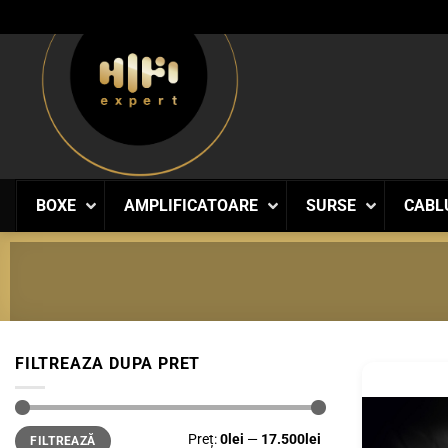
Skip
to
content
BOXE
AMPLIFICATOARE
SURSE
CABL
FILTREAZA DUPA PRET
Preț
Preț
Preț:
0lei
—
17.500lei
FILTREAZĂ
minim
maxim