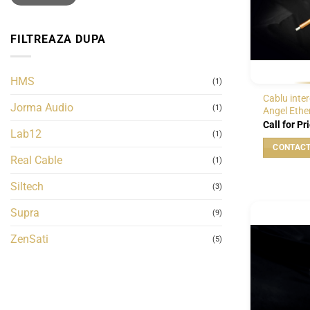
FILTREAZA DUPA
HMS
(1)
Cablu inte
Jorma Audio
(1)
Angel Ethe
Call for Pr
Lab12
(1)
Real Cable
(1)
Siltech
(3)
Supra
(9)
ZenSati
(5)