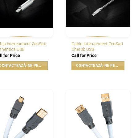
blu interconnect ZenSati
Cablu interconnect ZenSati
thentica USB
Cherub USB
ll for Price
Call for Price
CONTACTEAZĂ-NE PENTRU PREȚ
CONTACTEAZĂ-NE PENTRU PREȚ
WISHLIST
WISHLIST