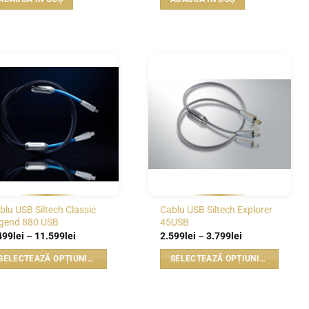
WISHLIST
WISHLIST
blu USB Siltech Classic
Cablu USB Siltech Explorer
gend 880 USB
45USB
Interval
Interval
499
lei
–
11.599
lei
2.599
lei
–
3.799
lei
de
de
prețuri:
prețuri:
SELECTEAZĂ OPȚIUNILE
SELECTEAZĂ OPȚIUNILE
9.499lei
2.599lei
până
până
est
Acest
la
la
odus
produs
11.599lei
3.799lei
e
are