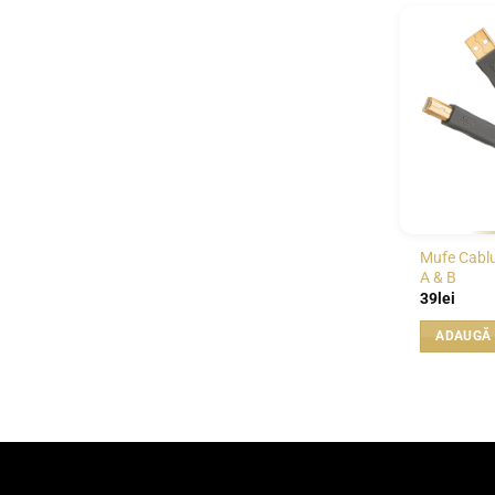
Mufe Cabl
A & B
39
lei
ADAUGĂ 