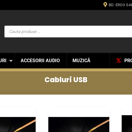
BD. EROII S
Products
search
URI
ACCESORII AUDIO
MUZICĂ
PR
Cabluri USB
WISHLIST
WISHLIST