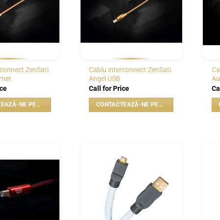
rconnect ZenSati
Cablu interconnect ZenSati
Ca
rnet
Angel USB
Au
ice
Call for Price
Ca
CONTACTEAZĂ-NE PENTRU PREȚ
CONTACTEAZĂ-NE PENTRU PREȚ
WISHLIST
WISHLIST