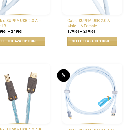
blu SUPRA USB 2.0 A –
Cablu SUPRA USB 2.0 A
ni B
Male – A Female
Interval
Interval
9
lei
–
249
lei
179
lei
–
219
lei
de
de
prețuri:
prețuri:
SELECTEAZĂ OPȚIUNILE
SELECTEAZĂ OPȚIUNILE
179lei
179lei
până
până
est
Acest
la
la
odus
produs
249lei
219lei
e
are
i
mai
%
lte
multe
WISHLIST
WISHLIST
iații.
variații.
iunile
Opțiunile
t
pot
fi
ese
alese
în
gina
pagina
odusului.
produsului.
blu SUPRA USB 2.0 A-B