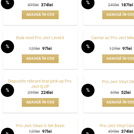
%
%
în
Prețul
Prețul
Prețul
499
lei
374
lei
249
lei
187
lei
WISHLIST
inițial
curent
inițial
pagina
a
este:
a
ADAUGĂ ÎN COȘ
ADAUGĂ ÎN CO
fost:
374lei.
fost:
produsu
499lei.
249lei.
Bula nivel Pro-Ject Level it
Cantar ac Pro-Ject Mea
%
%
Prețul
Prețul
Prețul
P
129
lei
97
lei
129
lei
97
lei
WISHLIST
inițial
curent
inițial
c
a
este:
a
e
ADAUGĂ ÎN COȘ
ADAUGĂ ÎN CO
fost:
97lei.
fost:
9
129lei.
129lei
Dispozitiv ridicare brat pick-up Pro-
Pro-Ject Vinyl Cl
Ject Q UP
%
%
Prețul
Prețul
Prețul
P
299
lei
224
lei
69
lei
52
lei
WISHLIST
inițial
curent
inițial
c
a
este:
a
es
ADAUGĂ ÎN COȘ
ADAUGĂ ÎN CO
fost:
224lei.
fost:
52
299lei.
69lei.
Pro-Ject Clean It Set Basic
Pro-Ject Vinyl Car
Prețul
Prețul
Prețul
129
lei
97
lei
499
lei
374
lei