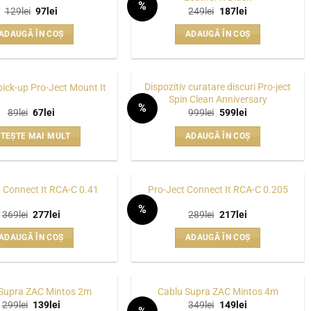
%
în
Prețul
Prețul
Prețul
Prețul
129
lei
97
lei
249
lei
187
lei
WISHLIST
WISHLIST
inițial
curent
inițial
curent
pagina
a
este:
a
este:
ADAUGĂ ÎN COȘ
ADAUGĂ ÎN COȘ
fost:
97lei.
fost:
187lei.
produsului.
129lei.
249lei.
Dispozitiv curatare discuri Pro-ject
pick-up Pro-Ject Mount It
Spin Clean Anniversary
%
Prețul
Prețul
Prețul
Prețul
89
lei
67
lei
999
lei
599
lei
WISHLIST
WISHLIST
inițial
curent
inițial
curent
a
este:
a
este:
ITEȘTE MAI MULT
ADAUGĂ ÎN COȘ
fost:
67lei.
fost:
599lei.
89lei.
999lei.
 Connect It RCA-C 0.41
Pro-Ject Connect It RCA-C 0.205
%
Prețul
Prețul
Prețul
Prețul
369
lei
277
lei
289
lei
217
lei
WISHLIST
WISHLIST
inițial
curent
inițial
curent
a
este:
a
este:
ADAUGĂ ÎN COȘ
ADAUGĂ ÎN COȘ
fost:
277lei.
fost:
217lei.
369lei.
289lei.
Supra ZAC Mintos 2m
Cablu Supra ZAC Mintos 4m
Prețul
Prețul
Prețul
Prețul
299
lei
139
lei
349
lei
149
lei