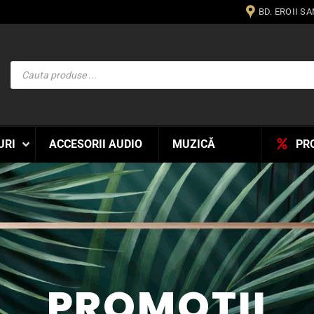
BD. EROII S
Products
search
URI
ACCESORII AUDIO
MUZICĂ
PR
PROMOTII