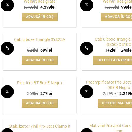
Walnut Resigilate
Walnut Resigila
mai
mai
%
%
Prețul
Prețul
Prețul
6.499
lei
4.599
lei
1.379
lei
999
le
multe
multe
WISHLIST
inițial
curent
inițial
variații.
variații
a
este:
a
ADAUGĂ ÎN COȘ
ADAUGĂ ÎN CO
fost:
4.599lei.
fost:
Opțiunile
Opțiuni
6.499lei.
1.379l
pot
pot
fi
fi
Cablu boxe Triangle
Cablu boxe Triangle SYS25A
alese
alese
OS5C/OS10C
%
%
în
în
Prețul
Prețul
824
lei
699
lei
142
lei
–
240
le
WISHLIST
inițial
curent
pagina
pagina
a
este:
ADAUGĂ ÎN COȘ
SELECTEAZĂ OPȚIU
fost:
699lei.
produsului.
produsu
824lei.
Acest
produs
are
Preamplificator Pro-Jec
Pro-Ject BT Box E Negru
DS3 B Negru
mai
%
%
Prețul
Prețul
Prețul
369
lei
277
lei
2.999
lei
2.249
l
multe
WISHLIST
inițial
curent
inițial
variații
a
este:
a
ADAUGĂ ÎN COȘ
CITEȘTE MAI MU
fost:
277lei.
fost:
Opțiuni
369lei.
2.999le
pot
fi
Mat vinil Pro-Ject Cork
Stabilizator vinil Pro-Ject Clamp It
alese
1mm