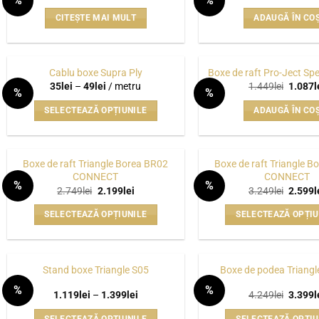
%
%
inițial
curent
inițial
WISHLIST
a
este:
a
CITEȘTE MAI MULT
ADAUGĂ ÎN CO
fost:
97lei.
fost:
129lei.
499lei.
Cablu boxe Supra Ply
Boxe de raft Pro-Ject Sp
Interval
Prețul
35
lei
–
49
lei
/ metru
1.449
lei
1.087
l
%
%
de
inițial
WISHLIST
prețuri:
a
SELECTEAZĂ OPȚIUNILE
ADAUGĂ ÎN CO
35lei
fost:
până
1.449le
Acest
la
produs
49lei
are
Boxe de raft Triangle Borea BR02
Boxe de raft Triangle B
CONNECT
CONNECT
mai
%
%
Prețul
Prețul
Prețul
2.749
lei
2.199
lei
3.249
lei
2.599
l
multe
WISHLIST
inițial
curent
inițial
variații.
a
este:
a
SELECTEAZĂ OPȚIUNILE
SELECTEAZĂ OPȚIU
fost:
2.199lei.
fost:
Opțiunile
2.749lei.
3.249le
Acest
Acest
pot
produs
produs
fi
are
are
Stand boxe Triangle S05
Boxe de podea Triang
alese
mai
mai
%
%
în
Interval
Prețul
1.119
lei
–
1.399
lei
4.249
lei
3.399
l
multe
multe
WISHLIST
de
inițial
pagina
variații.
variații
prețuri:
a
SELECTEAZĂ OPȚIUNILE
SELECTEAZĂ OPȚIU