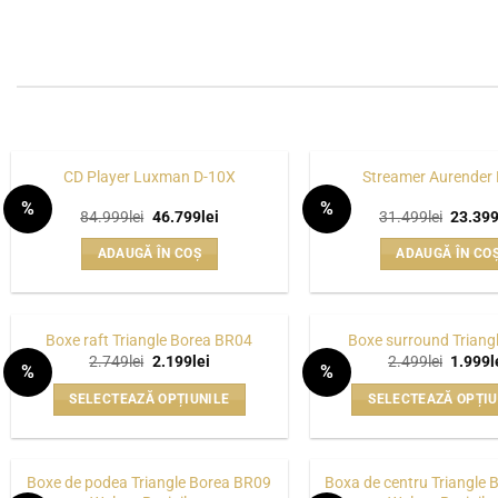
CD Player Luxman D-10X
Streamer Aurender
%
%
Prețul
Prețul
Prețul
84.999
lei
46.799
lei
31.499
lei
23.39
WISHLIST
inițial
curent
inițial
a
este:
a
ADAUGĂ ÎN COȘ
ADAUGĂ ÎN CO
fost:
46.799lei.
fost:
84.999lei.
31.499l
Boxe raft Triangle Borea BR04
Boxe surround Triang
Prețul
Prețul
Prețul
2.749
lei
2.199
lei
2.499
lei
1.999
l
%
%
inițial
curent
inițial
WISHLIST
a
este:
a
SELECTEAZĂ OPȚIUNILE
SELECTEAZĂ OPȚIU
fost:
2.199lei.
fost:
2.749lei.
2.499le
Acest
Acest
produs
produs
are
are
Boxe de podea Triangle Borea BR09
Boxa de centru Triangle