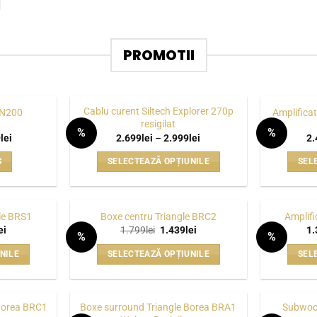
PROMOTII
Cablu curent Siltech Explorer 270p
 N200
Amplificat
resigilat
%
%
Prețul
Interval
9
lei
2.699
lei
–
2.999
lei
2.
WISHLIST
WISHLIST
curent
de
este:
prețuri:
Ș
SELECTEAZĂ OPȚIUNILE
SEL
23.399lei.
2.699lei
ei.
până
Acest
la
produs
2.999lei
are
le BRS1
Boxe centru Triangle BRC2
Amplifi
mai
Prețul
Prețul
Prețul
ei
1.799
lei
1.439
lei
1.
%
%
curent
inițial
curent
multe
WISHLIST
WISHLIST
este:
a
este:
NILE
SELECTEAZĂ OPȚIUNILE
SEL
1.999lei.
fost:
1.439lei.
variații.
i.
1.799lei.
Acest
Opțiunile
produs
pot
are
 Borea BRC1
Boxe surround Triangle Borea BRA1
Subwoof
fi