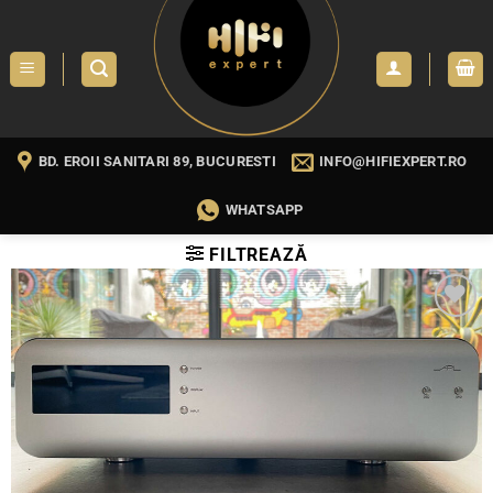
Skip
to
content
BD. EROII SANITARI 89, BUCURESTI
INFO@HIFIEXPERT.RO
WHATSAPP
FILTREAZĂ
WISHLIST