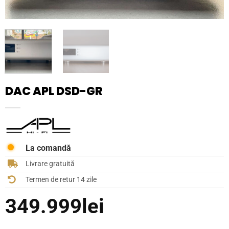
DAC APL DSD-GR
La comandă
Livrare gratuită
Termen de retur 14 zile
349.999
lei