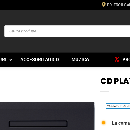
BD. EROII S
Products
search
URI
ACCESORII AUDIO
MUZICĂ
PR
CD PLA
WISHLIST
La com