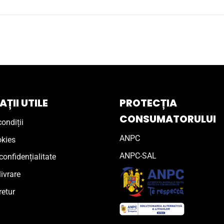
ȚII UTILE
PROTECȚIA
CONSUMATORULUI
ondiții
ANPC
okies
ANPC-SAL
confidențialitate
livrare
retur