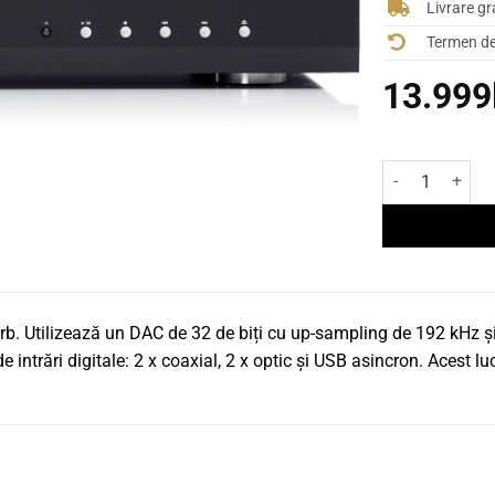
Livrare gr
Termen de 
13.999
Cantitate CD Pl
b. Utilizează un DAC de 32 de biți cu up-sampling de 192 kHz ș
intrări digitale: 2 x coaxial, 2 x optic și USB asincron. Acest lu