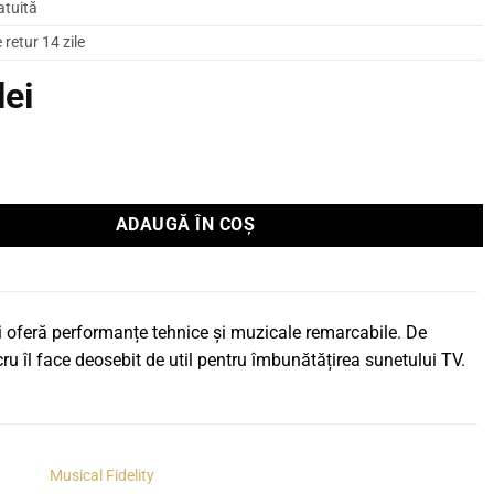
atuită
retur 14 zile
lei
ayer Musical Fidelity M6scd
ADAUGĂ ÎN COȘ
i oferă performanțe tehnice și muzicale remarcabile. De
cru îl face deosebit de util pentru îmbunătățirea sunetului TV.
Musical Fidelity