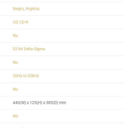
Negru, Argintiu
CD, CD-R
Nu
32 bit Delta-Sigma
Nu
20Hz to 20kHz
Nu
440(W) x 125(H) x 385(D) mm
NU