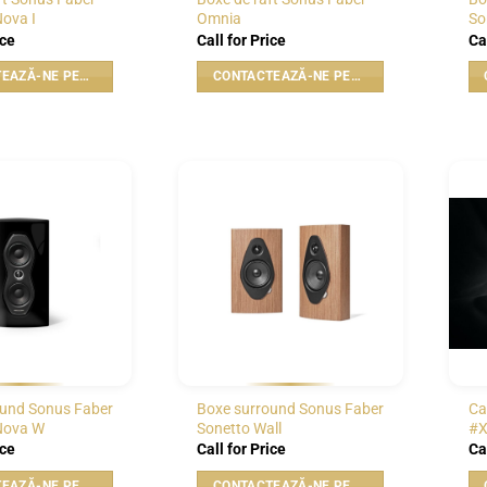
ova I
Omnia
So
ice
Call for Price
Ca
CONTACTEAZĂ-NE PENTRU PREȚ
CONTACTEAZĂ-NE PENTRU PREȚ
WISHLIST
WISHLIST
ound Sonus Faber
Boxe surround Sonus Faber
Ca
Nova W
Sonetto Wall
#X
ice
Call for Price
Ca
CONTACTEAZĂ-NE PENTRU PREȚ
CONTACTEAZĂ-NE PENTRU PREȚ