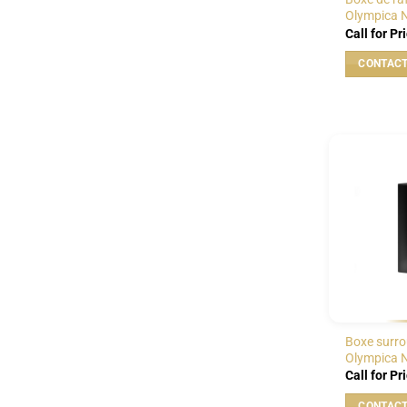
Olympica N
Call for Pr
Boxe surr
Olympica 
Call for Pr