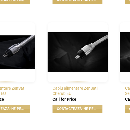
WISHLIST
WISHLIST
entare ZenSati
Cablu alimentare ZenSati
Ca
 EU
Cherub EU
Se
ice
Call for Price
Ca
CONTACTEAZĂ-NE PENTRU PREȚ
CONTACTEAZĂ-NE PENTRU PREȚ