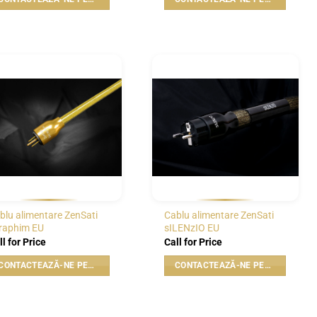
WISHLIST
WISHLIST
blu alimentare ZenSati
Cablu alimentare ZenSati
raphim EU
sILENzIO EU
ll for Price
Call for Price
CONTACTEAZĂ-NE PENTRU PREȚ
CONTACTEAZĂ-NE PENTRU PREȚ