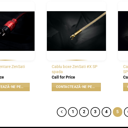
WISHLIST
WISHLIST
entare ZenSati
Cablu boxe ZenSati #X SP
Ca
spada
SP
ice
Call for Price
Ca
CONTACTEAZĂ-NE PENTRU PREȚ
CONTACTEAZĂ-NE PENTRU PREȚ
1
2
3
4
5