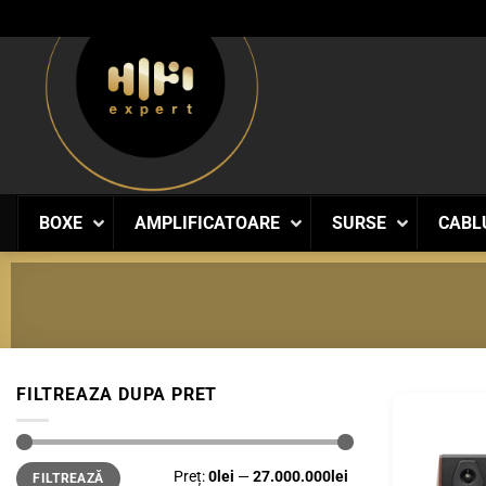
Skip
to
content
BOXE
AMPLIFICATOARE
SURSE
CABL
FILTREAZA DUPA PRET
Preț
Preț
Preț:
0lei
—
27.000.000lei
FILTREAZĂ
minim
maxim