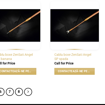
WISHLIST
WISHLIST
blu boxe ZenSati Angel
Cablu boxe ZenSati Angel
 banana
SP spada
ll for Price
Call for Price
CONTACTEAZĂ-NE PENTRU PREȚ
CONTACTEAZĂ-NE PENTRU PREȚ
6
7
8