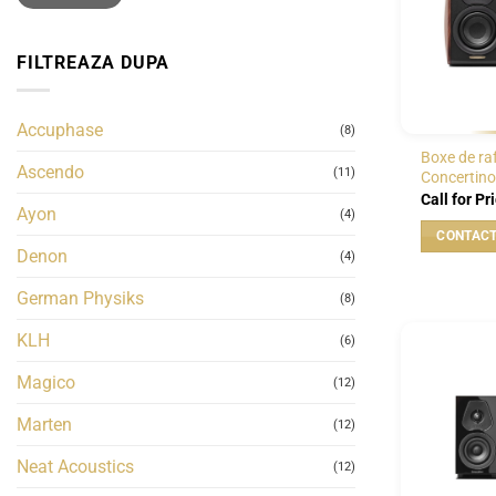
FILTREAZA DUPA
Accuphase
(8)
Boxe de ra
Ascendo
(11)
Concertino
Call for Pr
Ayon
(4)
Denon
(4)
German Physiks
(8)
KLH
(6)
Magico
(12)
Marten
(12)
Neat Acoustics
(12)