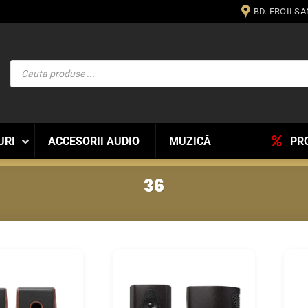
BD. EROII S
Products
search
URI
ACCESORII AUDIO
MUZICĂ
PR
36
WISHLIST
WISHLIST