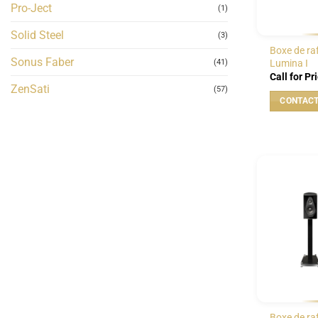
Pro-Ject
(1)
Solid Steel
(3)
Boxe de ra
Sonus Faber
Lumina I
(41)
Call for Pr
ZenSati
(57)
Boxe de ra