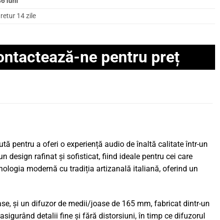
6 luni
retur 14 zile
ontactează-ne pentru preț
ă pentru a oferi o experiență audio de înaltă calitate într-un
esign rafinat și sofisticat, fiind ideale pentru cei care
nologia modernă cu tradiția artizanală italiană, oferind un
e, și un difuzor de medii/joase de 165 mm, fabricat dintr-un
sigurând detalii fine și fără distorsiuni, în timp ce difuzorul