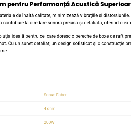
m pentru Performanță Acustică Superioa
ateriale de înaltă calitate, minimizează vibrațiile și distorsiunile
ă contribuie la o redare sonoră precisă și detaliată, oferind o ex
oluția ideală pentru cei care doresc o pereche de boxe de raft p
nat. Cu un sunet detaliat, un design sofisticat și o construcție 
lme.
Sonus Faber
4 ohm
200W