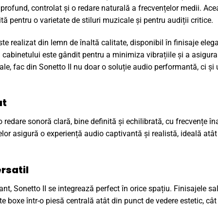
profund, controlat și o redare naturală a frecvențelor medii. Ac
tă pentru o varietate de stiluri muzicale și pentru audiții critice.
te realizat din lemn de înaltă calitate, disponibil în finisaje eleg
cabinetului este gândit pentru a minimiza vibrațiile și a asigura 
ale, fac din Sonetto II nu doar o soluție audio performantă, ci ș
at
redare sonoră clară, bine definită și echilibrată, cu frecvențe în
or asigură o experiență audio captivantă și realistă, ideală atâ
rsatil
, Sonetto II se integrează perfect în orice spațiu. Finisajele sale
 boxe într-o piesă centrală atât din punct de vedere estetic, cât 