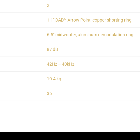
2
1.1" DAD™ Arrow Point, copper shorting ring
6.5" midwoofer, aluminum demodulation ring
87 dB
42Hz – 40kHz
10.4 kg
36