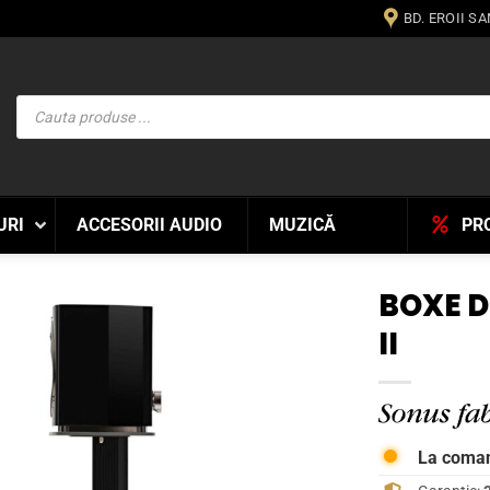
BD. EROII S
Products
search
URI
ACCESORII AUDIO
MUZICĂ
PR
BOXE D
II
WISHLIST
La coma