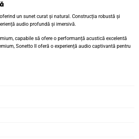
ră
, oferind un sunet curat și natural. Construcția robustă și
periență audio profundă și imersivă.
remium, capabile să ofere o performanță acustică excelentă
premium, Sonetto II oferă o experiență audio captivantă pentru