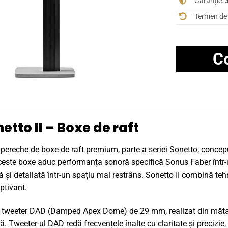
Garanție:
3
Termen de 
C
tto II – Boxe de raft
pereche de boxe de raft premium, parte a seriei Sonetto, conceput
ste boxe aduc performanța sonoră specifică Sonus Faber într-un d
 și detaliată într-un spațiu mai restrâns. Sonetto II combină teh
ptivant.
un tweeter DAD (Damped Apex Dome) de 29 mm, realizat din mătas
Tweeter-ul DAD redă frecvențele înalte cu claritate și precizie, a