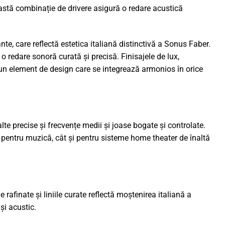
eastă combinație de drivere asigură o redare acustică
ante, care reflectă estetica italiană distinctivă a Sonus Faber.
o redare sonoră curată și precisă. Finisajele de lux,
i un element de design care se integrează armonios în orice
alte precise și frecvențe medii și joase bogate și controlate.
t pentru muzică, cât și pentru sisteme home theater de înaltă
 rafinate și liniile curate reflectă moștenirea italiană a
și acustic.