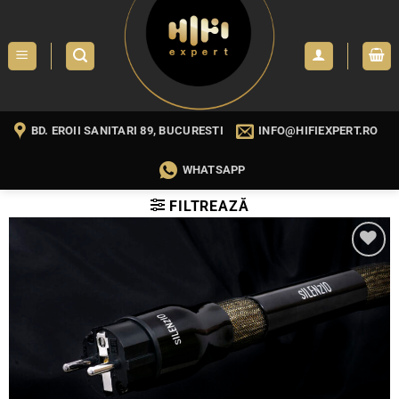
Skip
to
content
BD. EROII SANITARI 89, BUCURESTI
INFO@HIFIEXPERT.RO
WHATSAPP
FILTREAZĂ
WISHLIST