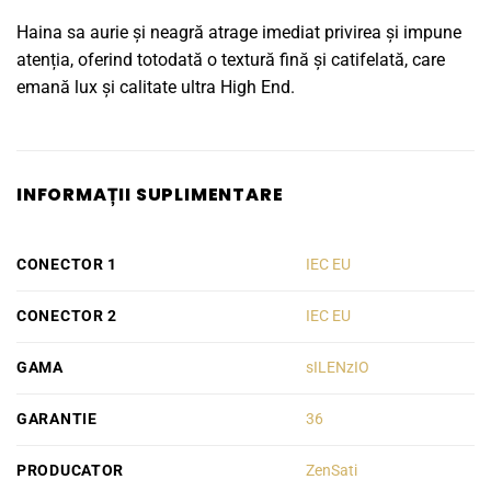
Haina sa aurie și neagră atrage imediat privirea și impune
atenția, oferind totodată o textură fină și catifelată, care
emană lux și calitate ultra High End.
INFORMAȚII SUPLIMENTARE
CONECTOR 1
IEC EU
CONECTOR 2
IEC EU
GAMA
sILENzIO
GARANTIE
36
PRODUCATOR
ZenSati