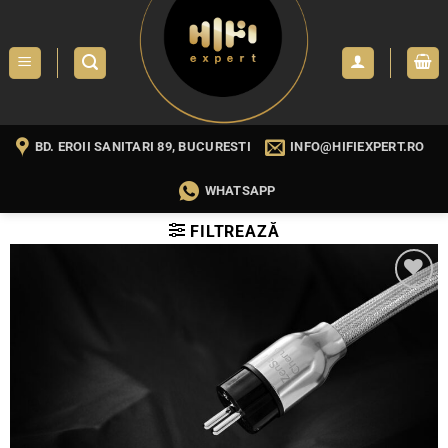
Skip
to
content
BD. EROII SANITARI 89, BUCURESTI
INFO@HIFIEXPERT.RO
WHATSAPP
FILTREAZĂ
WISHLIST