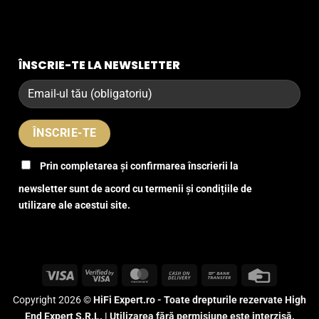
ÎNSCRIE-TE LA NEWSLETTER
Prin completarea și confirmarea înscrierii la
newsletter sunt de acord cu termenii și condițiile de
utilizare ale acestui site.
Visa
Visa
MasterCard
Cash
Bank
Credit
2
On
Transfer
Card
Copyright 2026 ©
HiFi Expert.ro - Toate drepturile rezervate High
Delivery
End Expert S.R.L. | Utilizarea fără permisiune este interzisă.