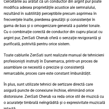
Cercetările au arătat că un conductor din argint pur poate
modifica adesea proprietățile acustice ale semnalului,
rezultând în subtilități perceptibile precum asprimea în
frecvențele înalte, pierderea greutății și consistenței în
gama de bas și o omogenizare generală a paletei tonale.
Cu o combinație corectă de conductor din cupru placat cu
argint pur, ZenSati Cherub oferă o senzație revigorantă și
purificată, potrivită pentru orice sistem.
Toate cablurile ZenSati sunt realizate manual de tehnicieni
profesioniști instruiți în Danemarca, printr-un proces de
asamblare ce necesită o precizie și consistență
remarcabile, proces care este constant îmbunătățit.
În plus, sunt utilizate tehnici de sertizare directă care
asigură puncte de conexiune închise, eliminând orice
distorsiune. ZenSati Cherub va reda orice stil de muzică cu
o acuratețe timbrală neîngrădită și o expresivitate muzicală
intactă.