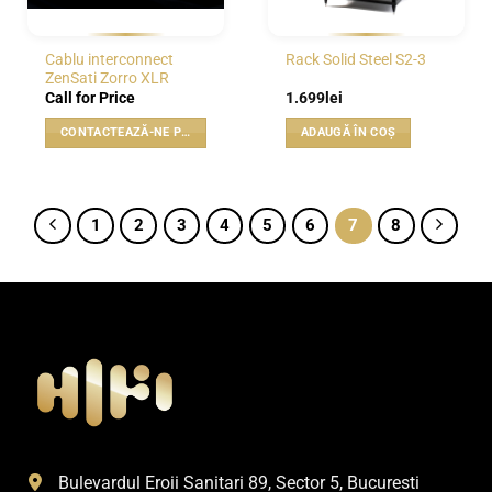
Cablu interconnect
Rack Solid Steel S2-3
ZenSati Zorro XLR
Call for Price
1.699
lei
CONTACTEAZĂ-NE PENTRU PREȚ
ADAUGĂ ÎN COȘ
1
2
3
4
5
6
7
8
Bulevardul Eroii Sanitari 89, Sector 5, Bucuresti