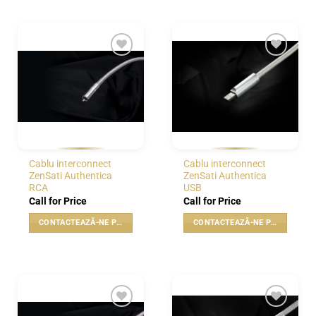
WISHLIST
WISHLIST
Cablu interconnect
Cablu interconnect
ZenSati Authentica
ZenSati Authentica
RCA
USB
Call for Price
Call for Price
CONTACTEAZĂ-NE PENTRU PREȚ
CONTACTEAZĂ-NE PENTRU PREȚ