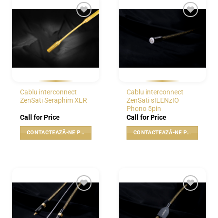
WISHLIST
WISHLIST
Cablu interconnect
Cablu interconnect
ZenSati Seraphim XLR
ZenSati sILENzIO
Phono 5pin
Call for Price
Call for Price
CONTACTEAZĂ-NE PENTRU PREȚ
CONTACTEAZĂ-NE PENTRU PREȚ
WISHLIST
WISHLIST