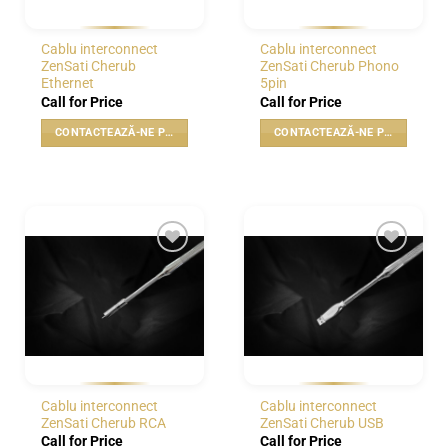
Cablu interconnect
Cablu interconnect
ZenSati Cherub
ZenSati Cherub Phono
Ethernet
5pin
Call for Price
Call for Price
CONTACTEAZĂ-NE PENTRU PREȚ
CONTACTEAZĂ-NE PENTRU PREȚ
WISHLIST
WISHLIST
Cablu interconnect
Cablu interconnect
ZenSati Cherub RCA
ZenSati Cherub USB
Call for Price
Call for Price