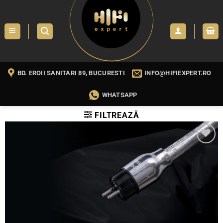
Skip
to
content
BD. EROII SANITARI 89, BUCURESTI
INFO@HIFIEXPERT.RO
WHATSAPP
FILTREAZĂ
WISHLIST