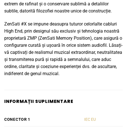
extrem de rafinat și o conservare sublimă a detaliilor
subtile, datorită filozofiei noastre unice de construcție.
ZenSati #X se impune deasupra tuturor celorlalte cabluri
High End, prin designul său exclusiv și tehnologia noastră
proprietară ZMP (ZenSati Memory Position), care asigură o
configurare curată și ușoară în orice sistem audiofil. Lăsați-
vă captivați de realismul muzical extraordinar, neutralitatea
și transmiterea pură și rapidă a semnalului, care aduc
ordine, claritate și coeziune experienței dvs. de ascultare,
indiferent de genul muzical.
INFORMAȚII SUPLIMENTARE
CONECTOR 1
IEC EU