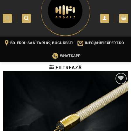
Skip
to
content
BD. EROII SANITARI 89, BUCURESTI
INFO@HIFIEXPERT.RO
WHATSAPP
FILTREAZĂ
WISHLIST