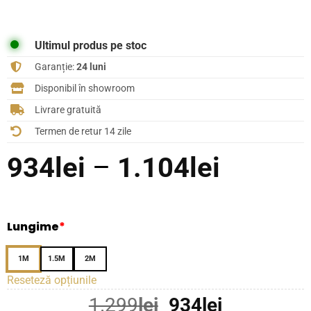
Ultimul produs pe stoc
Garanție:
24 luni
Disponibil în showroom
Livrare gratuită
Termen de retur 14 zile
Interval
934
lei
–
1.104
lei
de
prețuri:
Lungime
*
934lei
1M
1.5M
2M
până
Reseteză opțiunile
la
Prețul
Prețul
1.299
lei
934
lei