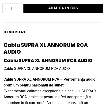
inițial
curent
1.104le
Cantitate Cablu SUPRA XL ANNORUM RCA AUDIO
ADAUGĂ ÎN COȘ
a
este:
fost:
934lei.
1.299lei.
DESCRIERE
Cablu SUPRA XL ANNORUM RCA
AUDIO
Cablu SUPRA XL ANNORUM RCA AUDIO
Cablu SUPRA XL ANNORUM RCA AUDIO
Cablu SUPRA XL ANNORUM RCA – Performanță audio
premium pentru pasionații de sunet!
Experimentați calitatea excepțională a cablului SUPRA XL
Annorum RCA, proiectat pentru a oferi transparență și
dinamism în fiecare notă. Acest cablu reprezintă un