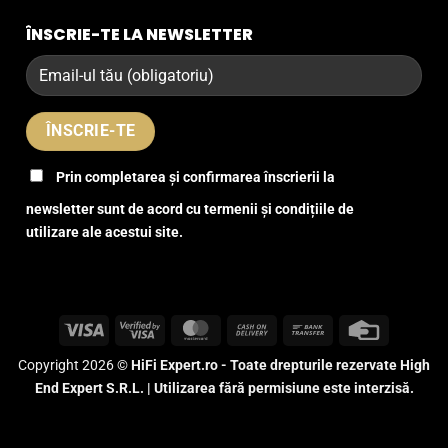
ÎNSCRIE-TE LA NEWSLETTER
Prin completarea și confirmarea înscrierii la
newsletter sunt de acord cu termenii și condițiile de
utilizare ale acestui site.
Visa
Visa
MasterCard
Cash
Bank
Credit
2
On
Transfer
Card
Copyright 2026 ©
HiFi Expert.ro - Toate drepturile rezervate High
Delivery
End Expert S.R.L. | Utilizarea fără permisiune este interzisă.