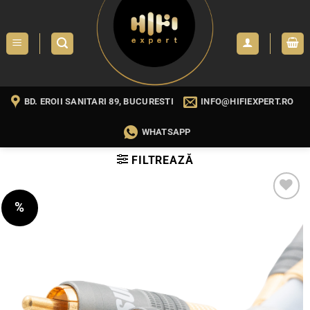
Skip
to
content
BD. EROII SANITARI 89, BUCURESTI
INFO@HIFIEXPERT.RO
WHATSAPP
FILTREAZĂ
%
WISHLIST