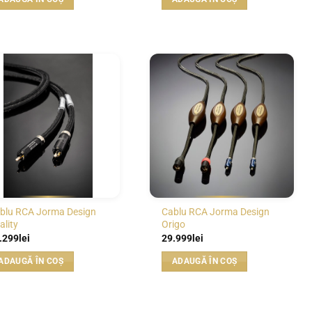
WISHLIST
WISHLIST
blu RCA Jorma Design
Cablu RCA Jorma Design
ality
Origo
.299
lei
29.999
lei
ADAUGĂ ÎN COȘ
ADAUGĂ ÎN COȘ