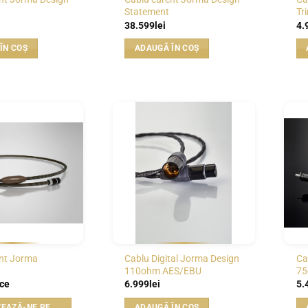
Statement
Tri
38.599
lei
4.
ÎN COȘ
ADAUGĂ ÎN COȘ
WISHLIST
WISHLIST
nt Jorma
Cablu Digital Jorma Design
Ca
110ohm AES/EBU
75
ice
6.999
lei
5.
CONTACTEAZĂ-NE PENTRU PREȚ
ADAUGĂ ÎN COȘ