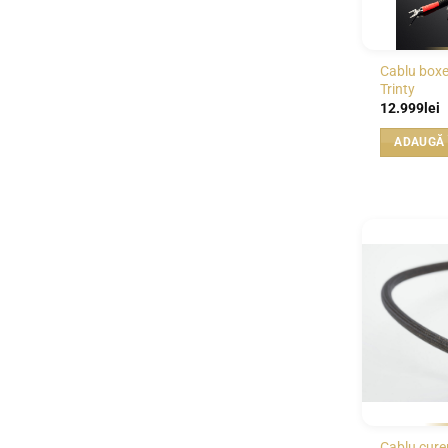
Cablu box
Trinty
12.999
lei
ADAUGĂ 
Cablu cure