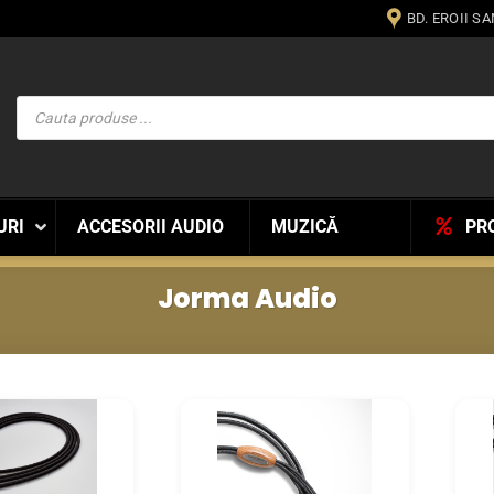
BD. EROII S
Products
search
URI
ACCESORII AUDIO
MUZICĂ
PR
Jorma Audio
WISHLIST
WISHLIST