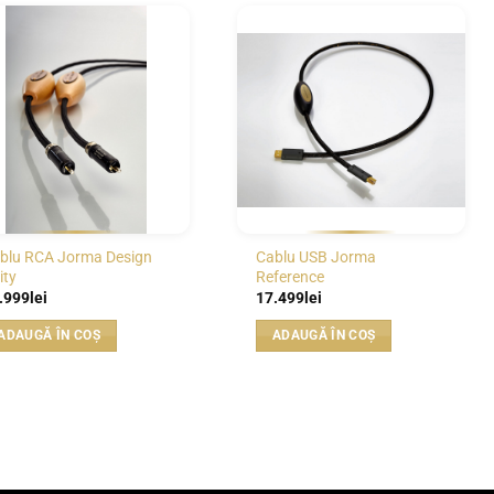
WISHLIST
WISHLIST
blu RCA Jorma Design
Cablu USB Jorma
ity
Reference
.999
lei
17.499
lei
ADAUGĂ ÎN COȘ
ADAUGĂ ÎN COȘ