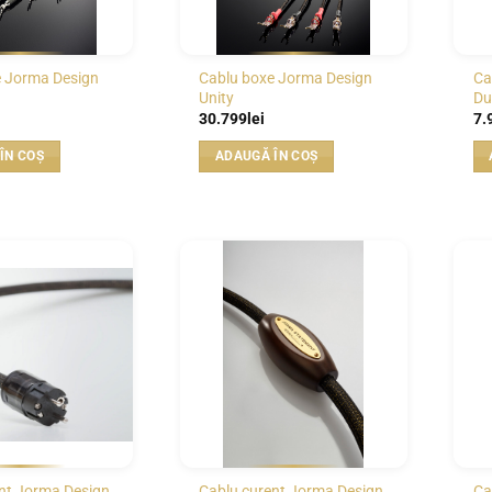
e Jorma Design
Cablu boxe Jorma Design
Ca
Unity
Du
30.799
lei
7.
ÎN COȘ
ADAUGĂ ÎN COȘ
WISHLIST
WISHLIST
nt Jorma Design
Cablu curent Jorma Design
Ca