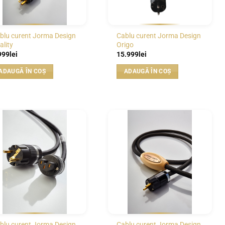
blu curent Jorma Design
Cablu curent Jorma Design
ality
Origo
999
lei
15.999
lei
ADAUGĂ ÎN COȘ
ADAUGĂ ÎN COȘ
WISHLIST
WISHLIST
blu curent Jorma Design
Cablu curent Jorma Design