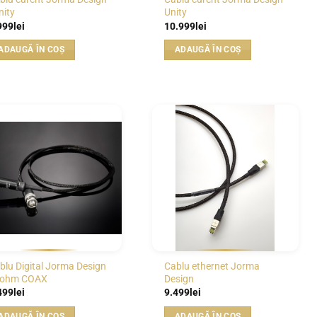
nity
Unity
999
lei
10.999
lei
ADAUGĂ ÎN COȘ
ADAUGĂ ÎN COȘ
WISHLIST
WISHLIST
blu Digital Jorma Design
Cablu ethernet Jorma
ohm COAX
Design
499
lei
9.499
lei
ADAUGĂ ÎN COȘ
ADAUGĂ ÎN COȘ