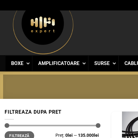
Skip
to
content
BOXE
AMPLIFICATOARE
SURSE
CABL
FILTREAZA DUPA PRET
Preț
Preț
Preț:
0lei
—
135.000lei
FILTREAZĂ
minim
maxim