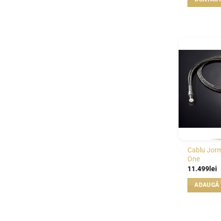
Cablu Jor
One
11.499
lei
ADAUGĂ 