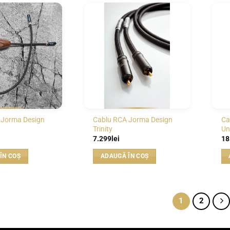
WISHLIST
WISHLIST
 Jorma Design
Cablu RCA Jorma Design
Ca
Trinity
Un
7.299
lei
18
ÎN COȘ
ADAUGĂ ÎN COȘ
1
2