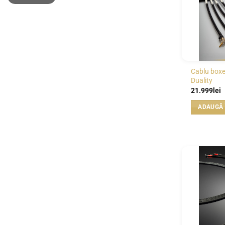
Cablu box
Duality
21.999
lei
ADAUGĂ 