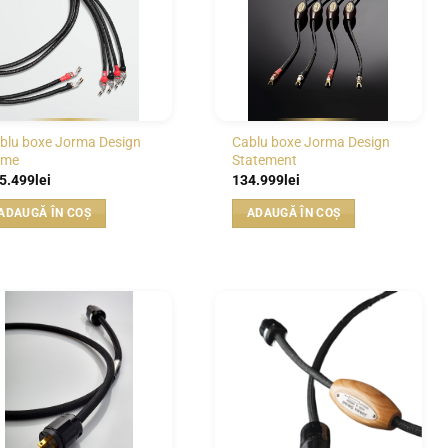
blu boxe Jorma Design
Cablu boxe Jorma Design
ime
Statement
5.499
lei
134.999
lei
ADAUGĂ ÎN COȘ
ADAUGĂ ÎN COȘ
WISHLIST
WISHLIST