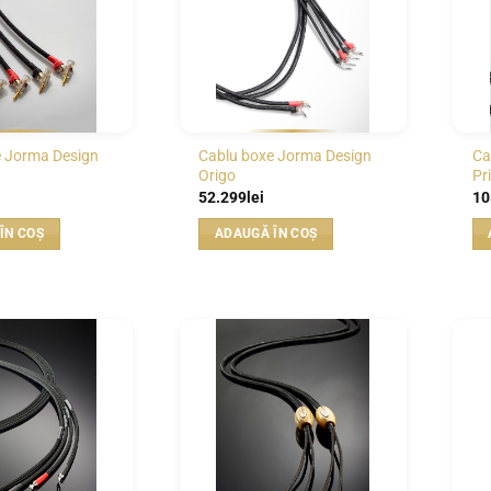
e Jorma Design
Cablu boxe Jorma Design
Ca
Origo
Pr
52.299
lei
10
ÎN COȘ
ADAUGĂ ÎN COȘ
WISHLIST
WISHLIST