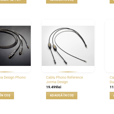
WISHLIST
WISHLIST
ma Design Phono
Cablu Phono Reference
Ca
Jorma Design
Du
19.499
lei
11
ÎN COȘ
ADAUGĂ ÎN COȘ