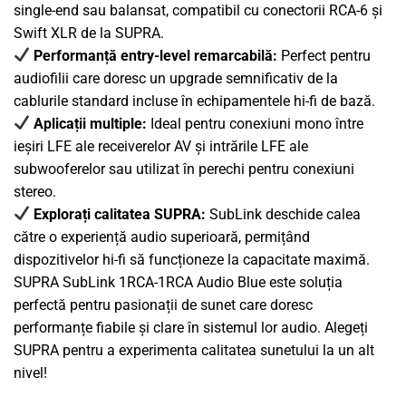
single-end sau balansat, compatibil cu conectorii RCA-6 și
Swift XLR de la SUPRA.
Performanță entry-level remarcabilă:
Perfect pentru
audiofilii care doresc un upgrade semnificativ de la
cablurile standard incluse în echipamentele hi-fi de bază.
Aplicații multiple:
Ideal pentru conexiuni mono între
ieșiri LFE ale receiverelor AV și intrările LFE ale
subwooferelor sau utilizat în perechi pentru conexiuni
stereo.
Explorați calitatea SUPRA:
SubLink deschide calea
către o experiență audio superioară, permițând
dispozitivelor hi-fi să funcționeze la capacitate maximă.
SUPRA SubLink 1RCA-1RCA Audio Blue este soluția
perfectă pentru pasionații de sunet care doresc
performanțe fiabile și clare în sistemul lor audio. Alegeți
SUPRA pentru a experimenta calitatea sunetului la un alt
nivel!