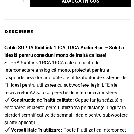
305lei
ADAUGĂ ÎN COȘ
a
este:
fost:
135lei.
189lei.
DESCRIERE
Cablu SUPRA SubLink 1RCA-1RCA Audio Blue – Soluția
ideală pentru conexiuni mono de înaltă calitate!
SUPRA SubLink 1RCA-1RCA este un cablu de
interconectare analogică mono, proiectat pentru a
răspunde nevoilor audiofile ale utilizatorilor de sisteme Hi-
Fi. Ideal pentru utilizarea cu subwoofere, ieșiri LFE ale
receiverelor AV sau ca pereche de interconecturi stereo.
Construcție de înaltă calitate:
Capacitanța scăzută și
ecranarea eficientă permit utilizarea pe distanțe lungi fără
pierderi semnificative de semnal, ideale pentru subwoofere
și alte aplicații.
Versatilitate în utilizare:
Poate fi utilizat ca interconect