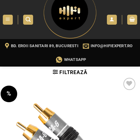
Skip
to
content
BD. EROII SANITARI 89, BUCURESTI
INFO@HIFIEXPERT.RO
WHATSAPP
FILTREAZĂ
%
WISHLIST