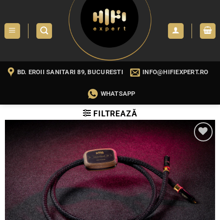
Skip
to
content
BD. EROII SANITARI 89, BUCURESTI
INFO@HIFIEXPERT.RO
WHATSAPP
FILTREAZĂ
WISHLIST