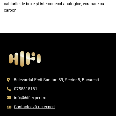
cablurile de boxe și interconecct analogice, ecranare cu
carbon.
Bulevardul Eroii Sanitari 89, Sector 5, Bucuresti
0758818181
info@hifiexpert.ro
Contactează un expert