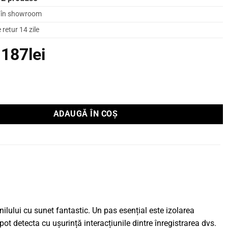
l în showroom
retur 14 zile
Prețul
Prețul
187
lei
inițial
curent
a
este:
inil Pro-Ject Cork Rubber It 1mm
fost:
187lei.
ADAUGĂ ÎN COȘ
249lei.
inilului cu sunet fantastic. Un pas esențial este izolarea
 pot detecta cu ușurință interacțiunile dintre înregistrarea dvs.