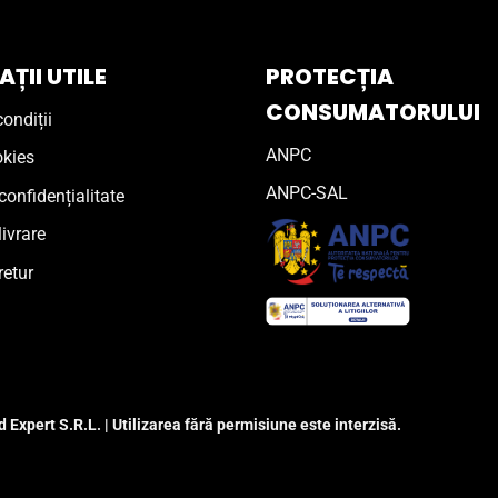
ȚII UTILE
PROTECȚIA
CONSUMATORULUI
ondiții
ANPC
okies
ANPC-SAL
confidențialitate
livrare
retur
 Expert S.R.L. | Utilizarea fără permisiune este interzisă.