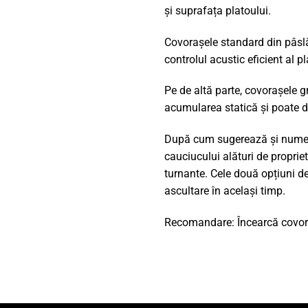
și suprafața platoului.
Covorașele standard din pâslă 
controlul acustic eficient al pl
Pe de altă parte, covorașele g
acumularea statică și poate du
După cum sugerează și numele,
cauciucului alături de proprie
turnante. Cele două opțiuni d
ascultare în același timp.
Recomandare: Încearcă covorașu