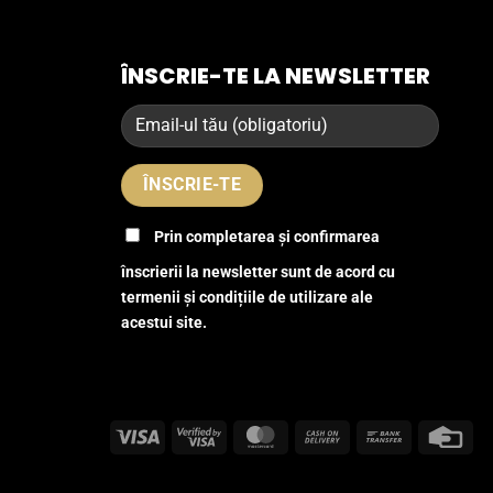
ÎNSCRIE-TE LA NEWSLETTER
Prin completarea și confirmarea
înscrierii la newsletter sunt de acord cu
termenii și condițiile de utilizare ale
acestui site.
Visa
Visa
MasterCard
Cash
Bank
Cre
2
On
Transfer
Car
Delivery