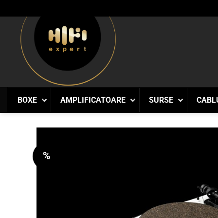
Skip
to
content
BOXE
AMPLIFICATOARE
SURSE
CABL
%