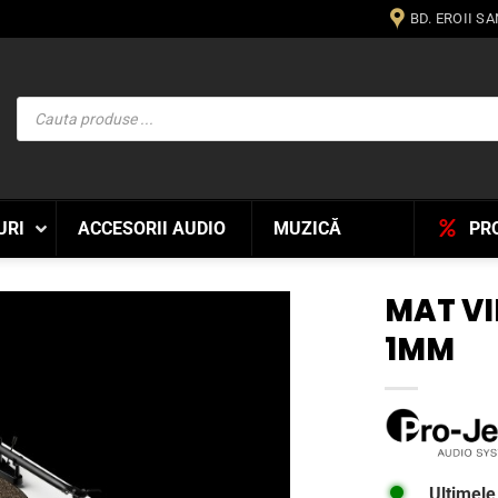
BD. EROII S
Products
search
URI
ACCESORII AUDIO
MUZICĂ
PR
MAT VI
1MM
WISHLIST
Ultimele