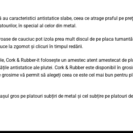
au caracteristici antistatice slabe, ceea ce atrage praful pe preț
atourilor, în special al celor din metal.
roase de cauciuc pot izola prea mult discul de pe placa turnantă. 
ce la zgomot și clicuri în timpul redării.
 Cork & Rubber-it folosește un amestec atent amestecat de plut
tățile antistatice ale plutei. Cork & Rubber este disponibil în gro
e grosime vă permit să alegeți ceea ce este cel mai bun pentru p
l gros pe platouri subțiri de metal și cel subțire pe platouri d