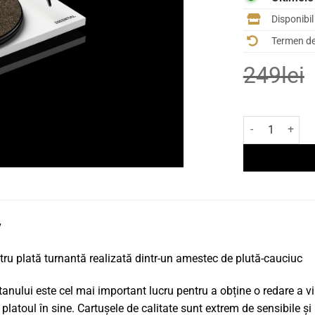
Disponibi
Termen de 
249
lei
Cantitate Mat v
v
tru plată turnantă realizată dintr-un amestec de plută-cauciuc
latanului este cel mai important lucru pentru a obține o redare a v
e platoul în sine. Cartușele de calitate sunt extrem de sensibile și