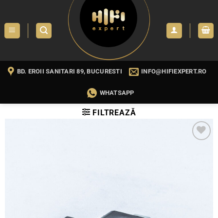
Skip
to
content
BD. EROII SANITARI 89, BUCURESTI
INFO@HIFIEXPERT.RO
WHATSAPP
FILTREAZĂ
WISHLIST