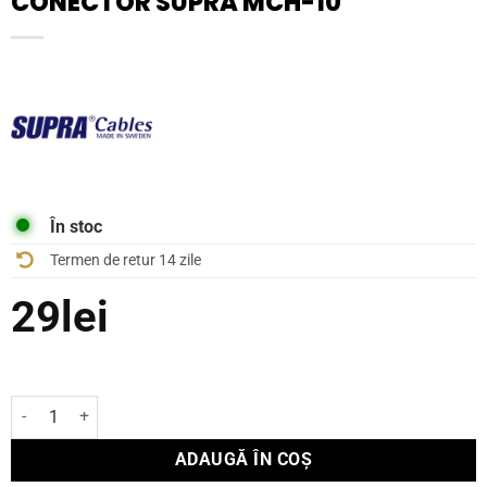
CONECTOR SUPRA MCH-10
În stoc
Termen de retur 14 zile
29
lei
Cantitate Conector Supra MCH-10
ADAUGĂ ÎN COȘ