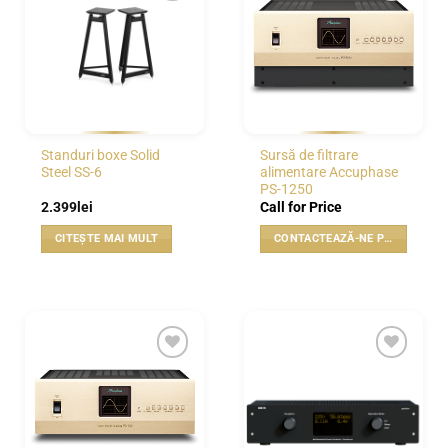
WISHLIST
WISHLIST
Standuri boxe Solid
Sursă de filtrare
Steel SS-6
alimentare Accuphase
PS-1250
2.399
lei
Call for Price
CITEȘTE MAI MULT
CONTACTEAZĂ-NE PENTRU PREȚ
WISHLIST
WISHLIST