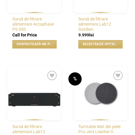
Sursă de filtrare
Sursă de filtrare
alimentare Accuphase
alimentare Lab12
PS-550
Gordian
Call for Price
9.999
lei
CONTACTEAZĂ-NE PENTRU PREȚ
SELECTEAZĂ OPȚIUNILE
Acest
produs
are
mai
multe
%
variații.
WISHLIST
WISHLIST
Opțiunile
pot
fi
alese
în
pagina
Sursă de filtrare
Turntable Mat din piele
produsului.
alimentare Lab12
Pro-Ject Leather It