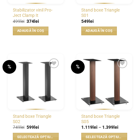
Stabilizator vinil Pro-
Stand boxe Triangle
Ject Clamp It
S01
Prețul
Prețul
499
lei
374
lei
549
lei
inițial
curent
a
este:
ADAUGĂ ÎN COȘ
ADAUGĂ ÎN COȘ
fost:
374lei.
499lei.
%
%
WISHLIST
WISHLIST
Stand boxe Triangle
Stand boxe Triangle
S02
S05
Prețul
Prețul
Interval
749
lei
599
lei
1.119
lei
–
1.399
lei
inițial
curent
de
a
este:
prețuri:
SELECTEAZĂ OPȚIUNILE
SELECTEAZĂ OPȚIUNILE
fost:
599lei.
1.119lei