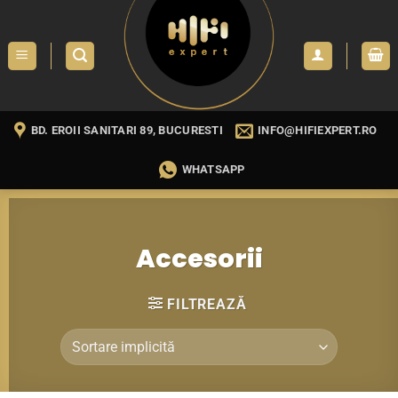
Skip
to
content
BD. EROII SANITARI 89, BUCURESTI
INFO@HIFIEXPERT.RO
WHATSAPP
Accesorii
FILTREAZĂ