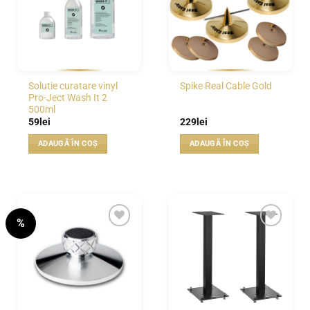
Solutie curatare vinyl
Spike Real Cable Gold
Pro-Ject Wash It 2
500ml
59
lei
229
lei
ADAUGĂ ÎN COȘ
ADAUGĂ ÎN COȘ
%
WISHLIST
WISHLIST