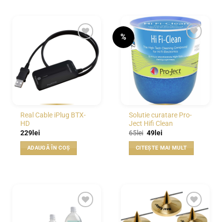
%
WISHLIST
WISHLIST
Real Cable iPlug BTX-
Solutie curatare Pro-
HD
Ject Hifi Clean
Prețul
Prețul
229
lei
65
lei
49
lei
inițial
curent
a
este:
ADAUGĂ ÎN COȘ
CITEȘTE MAI MULT
fost:
49lei.
65lei.
WISHLIST
WISHLIST