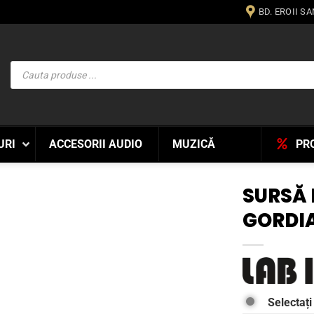
BD. EROII S
Products
search
URI
ACCESORII AUDIO
MUZICĂ
PR
SURSĂ 
GORDI
WISHLIST
Selectați