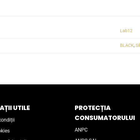
Lab12
BLACK
,
Si
ȚII UTILE
PROTECȚIA
CONSUMATORULUI
ondiții
ANPC
okies