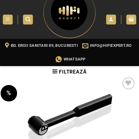
Skip
to
content
BD. EROII SANITARI 89, BUCURESTI
INFO@HIFIEXPERT.RO
WHATSAPP
FILTREAZĂ
%
WISHLIST