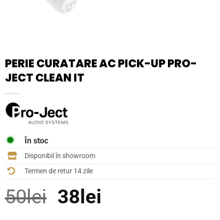
PERIE CURATARE AC PICK-UP PRO-
JECT CLEAN IT
În stoc
Disponibil în showroom
Termen de retur 14 zile
Prețul
Prețul
50
lei
38
lei
inițial
curent