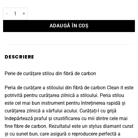
a
este:
Cantitate Perie curatare ac pick-up Pro-Ject Clean It
fost:
38lei.
ADAUGĂ ÎN COȘ
50lei.
DESCRIERE
Perie de curățare stilou din fibră de carbon
Peria de curățare a stiloului din fibră de carbon Clean it este
potrivită pentru curățarea zilnică a stiloului. Peria stilou
este cel mai bun instrument pentru întreținerea rapidă și
curățarea zilnică a vârfului acului. Curățați-l cu grijă
îndepărtează praful și crustificarea cu mii dintre cele mai
fine fibre de carbon. Rezultatul este un stylus diamant curat
și cu sunet bun, care asigură o reproducere perfectă a