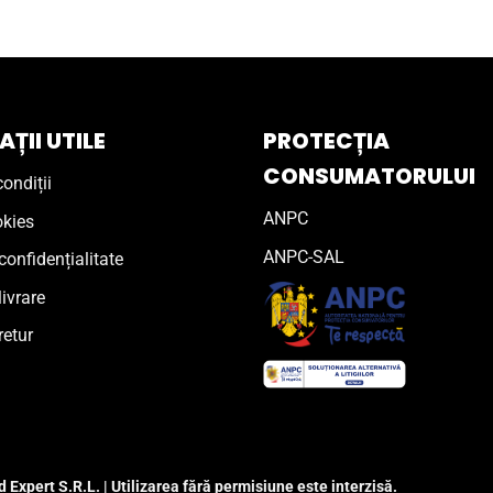
ȚII UTILE
PROTECȚIA
CONSUMATORULUI
ondiții
ANPC
okies
ANPC-SAL
confidențialitate
livrare
retur
 Expert S.R.L. | Utilizarea fără permisiune este interzisă.