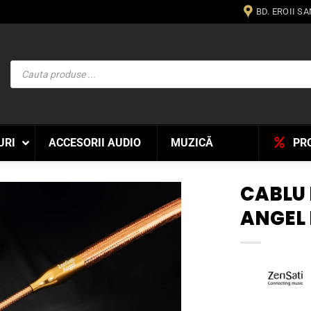
BD. EROII S
Products
search
URI
ACCESORII AUDIO
MUZICĂ
PR
CABLU
ANGEL
WISHLIST