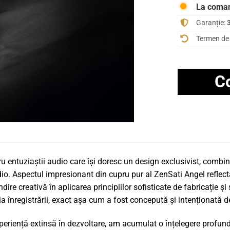
La coma
Garanție:
3
Termen de 
C
ru entuziaștii audio care își doresc un design exclusivist, combi
udio. Aspectul impresionant din cupru pur al ZenSati Angel reflect
ndire creativă în aplicarea principiilor sofisticate de fabricație 
a înregistrării, exact așa cum a fost concepută și intenționată de
xperiență extinsă în dezvoltare, am acumulat o înțelegere profund