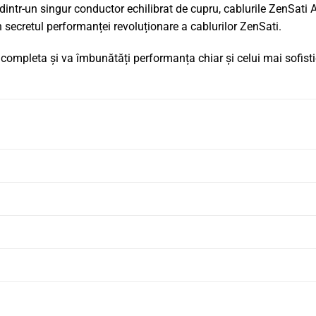
intr-un singur conductor echilibrat de cupru, cablurile ZenSati A
 secretul performanței revoluționare a cablurilor ZenSati.
 completa și va îmbunătăți performanța chiar și celui mai sofisti