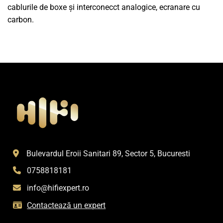
cablurile de boxe și interconecct analogice, ecranare cu
carbon.
Bulevardul Eroii Sanitari 89, Sector 5, Bucuresti
0758818181
info@hifiexpert.ro
Contactează un expert