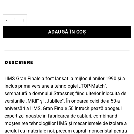
Cantitate Cablu USB HMS Gran Finale 50 digit USB 1,5 M
ADAUGĂ ÎN COȘ
DESCRIERE
HMS Gran Finale a fost lansat la mijlocul anilor 1990 și a
inclus prima versiune a tehnologiei „TOP-Match”,
semnătură a domnului Strassner, fiind ulterior înlocuită de
versiunile „MKII” și „Jubilee”. În onoarea celei de-a 50-a
aniversări a HMS, Gran Finale 50 întruchipează apogeul
expertizei noastre în fabricarea de cabluri, combinând
moștenirea tehnologiilor HMS și mecanismele de izolare a
aerului cu materiale noi, precum cuprul monocristal pentru