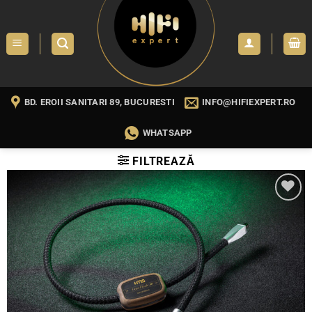
Skip
to
content
BD. EROII SANITARI 89, BUCURESTI
INFO@HIFIEXPERT.RO
WHATSAPP
FILTREAZĂ
WISHLIST