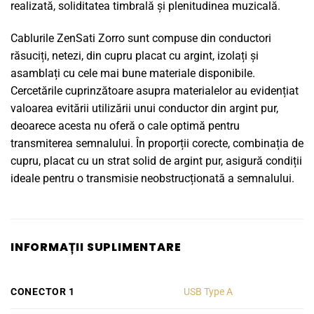
realizată, soliditatea timbrală și plenitudinea muzicală.
Cablurile ZenSati Zorro sunt compuse din conductori
răsuciți, netezi, din cupru placat cu argint, izolați și
asamblați cu cele mai bune materiale disponibile.
Cercetările cuprinzătoare asupra materialelor au evidențiat
valoarea evitării utilizării unui conductor din argint pur,
deoarece acesta nu oferă o cale optimă pentru
transmiterea semnalului. În proporții corecte, combinația de
cupru, placat cu un strat solid de argint pur, asigură condiții
ideale pentru o transmisie neobstrucționată a semnalului.
INFORMAȚII SUPLIMENTARE
CONECTOR 1
USB Type A