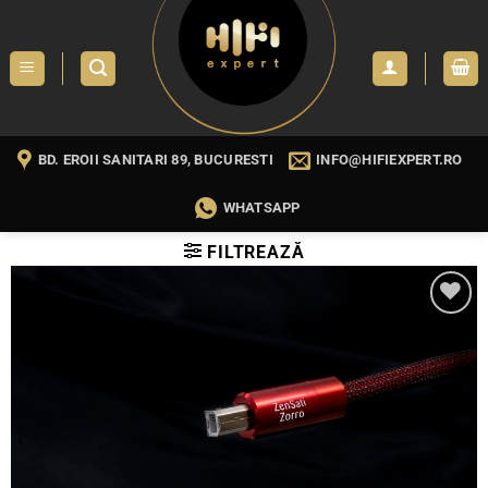
Skip
to
content
BD. EROII SANITARI 89, BUCURESTI
INFO@HIFIEXPERT.RO
WHATSAPP
FILTREAZĂ
WISHLIST