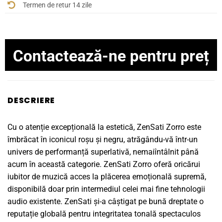
Termen de retur 14 zile
Contactează-ne pentru preț
DESCRIERE
Cu o atenție excepțională la estetică, ZenSati Zorro este
îmbrăcat în iconicul roșu și negru, atrăgându-vă într-un
univers de performanță superlativă, nemaiîntâlnit până
acum în această categorie. ZenSati Zorro oferă oricărui
iubitor de muzică acces la plăcerea emoțională supremă,
disponibilă doar prin intermediul celei mai fine tehnologii
audio existente. ZenSati și-a câștigat pe bună dreptate o
reputație globală pentru integritatea tonală spectaculos