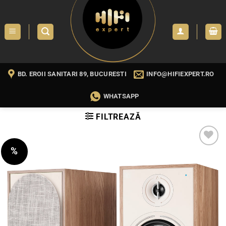
Skip
to
content
BD. EROII SANITARI 89, BUCURESTI
INFO@HIFIEXPERT.RO
WHATSAPP
FILTREAZĂ
%
WISHLIST