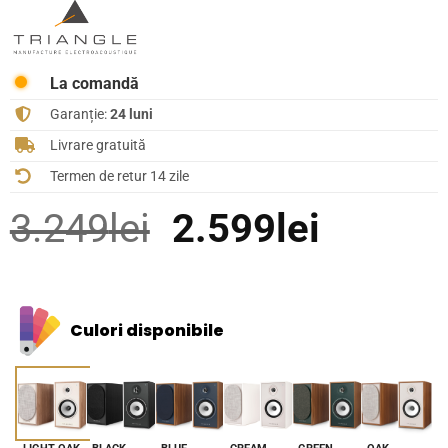
La comandă
Garanție:
24 luni
Livrare gratuită
Termen de retur 14 zile
Prețul
Prețul
3.249
lei
2.599
lei
inițial
curent
a
este:
Culori disponibile
fost:
2.599le
3.249lei.