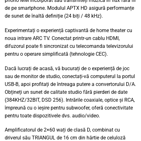
phono MM încorporat sau transmiteți muzica în flux fără fir
de pe smartphone. Modulul APTX HD asigură performanțe
de sunet de înaltă definiție (24 biți / 48 kHz).
Experimentați o experiență captivantă de home theater cu
noua intrare ARC TV. Conectat printr-un cablu HDMI,
difuzorul poate fi sincronizat cu telecomanda televizorului
pentru o operare simplificată (tehnologie CEC).
Dacă lucrați de acasă, vă bucurați de o experiență de joc
sau de monitor de studio, conectați-vă computerul la portul
USB-B, apoi profitați de întreaga putere a convertorului D/A.
Obțineți un sunet de calitate studio fără pierderi de date
(384KHZ/32BIT, DSD 256). Intrările coaxiale, optice și RCA,
împreună cu o ieșire pentru subwoofer, oferă conectivitate
pentru toate dispozitivele dvs. audio/video.
Amplificatorul de 2×60 wați de clasă D, combinat cu
driverul său TRIANGUL de 16 cm din hârtie de celuloză