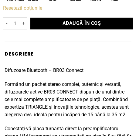
LIGHT OAK
BLACK
BLUE
CREAM
GREEN
OAK
Reseteză opțiunile
Cantitate Boxe de raft Triangle Borea BR03 CONNECT
ADAUGĂ ÎN COȘ
DESCRIERE
Difuzoare Bluetooth – BR03 Connect
Formând un pachet stereo complet, puternic și versatil,
difuzoarele active BR03 CONNECT dispun de unul dintre
cele mai complete amplificatoare de pe piață. Combinând
expertiza TRIANGLE și inovațiile tehnologice, acestea sunt
alegerea dvs. ideală pentru încăperi de 15 până la 35 m2.
Conectați-vă placa turnantă direct la preamplificatorul