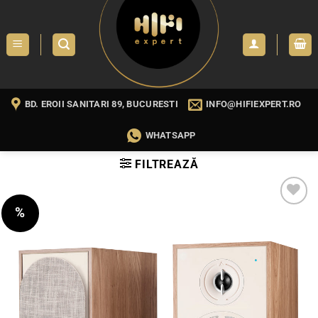
Skip
to
content
BD. EROII SANITARI 89, BUCURESTI
INFO@HIFIEXPERT.RO
WHATSAPP
FILTREAZĂ
%
WISHLIST