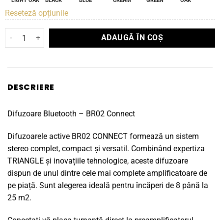
LIGHT OAK
BLACK
BLUE
CREAM
GREEN
OAK
Reseteză opțiunile
Cantitate Boxe de raft Triangle Borea BR02 CONNECT
ADAUGĂ ÎN COȘ
DESCRIERE
Difuzoare Bluetooth – BR02 Connect
Difuzoarele active BR02 CONNECT formează un sistem
stereo complet, compact și versatil. Combinând expertiza
TRIANGLE și inovațiile tehnologice, aceste difuzoare
dispun de unul dintre cele mai complete amplificatoare de
pe piață. Sunt alegerea ideală pentru încăperi de 8 până la
25 m2.