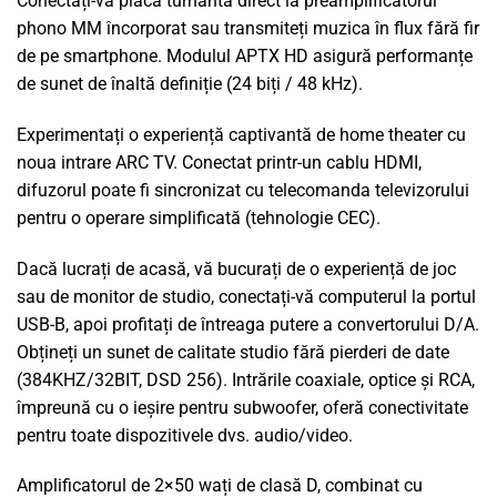
Conectați-vă placa turnantă direct la preamplificatorul
phono MM încorporat sau transmiteți muzica în flux fără fir
de pe smartphone. Modulul APTX HD asigură performanțe
de sunet de înaltă definiție (24 biți / 48 kHz).
Experimentați o experiență captivantă de home theater cu
noua intrare ARC TV. Conectat printr-un cablu HDMI,
difuzorul poate fi sincronizat cu telecomanda televizorului
pentru o operare simplificată (tehnologie CEC).
Dacă lucrați de acasă, vă bucurați de o experiență de joc
sau de monitor de studio, conectați-vă computerul la portul
USB-B, apoi profitați de întreaga putere a convertorului D/A.
Obțineți un sunet de calitate studio fără pierderi de date
(384KHZ/32BIT, DSD 256). Intrările coaxiale, optice și RCA,
împreună cu o ieșire pentru subwoofer, oferă conectivitate
pentru toate dispozitivele dvs. audio/video.
Amplificatorul de 2×50 wați de clasă D, combinat cu