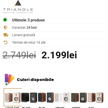
Ultimele 3 produse
Garanție:
24 luni
Livrare gratuită
Termen de retur 14 zile
Prețul
Prețul
2.749
lei
2.199
lei
inițial
curent
a
este:
Culori disponibile
fost:
2.199le
2.749lei.