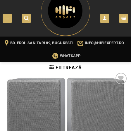
Skip
to
content
BD. EROII SANITARI 89, BUCURESTI
INFO@HIFIEXPERT.RO
WHATSAPP
FILTREAZĂ
WISHLIST