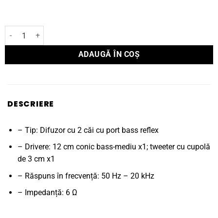
Cantitate Boxe Denon de raft SC-N10
ADAUGĂ ÎN COȘ
DESCRIERE
– Tip: Difuzor cu 2 căi cu port bass reflex
– Drivere: 12 cm conic bass-mediu x1; tweeter cu cupolă
de 3 cm x1
– Răspuns în frecvență: 50 Hz – 20 kHz
– Impedanță: 6 Ω