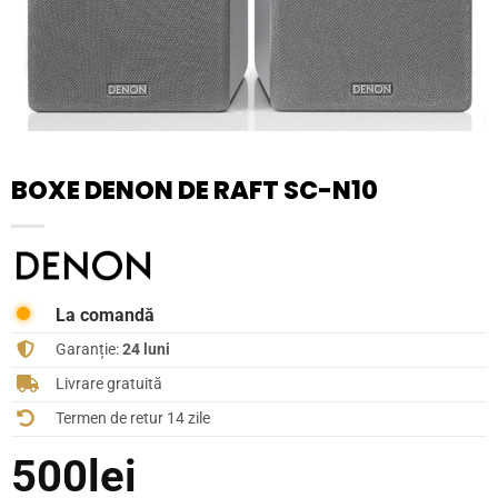
BOXE DENON DE RAFT SC-N10
La comandă
Garanție:
24 luni
Livrare gratuită
Termen de retur 14 zile
500
lei