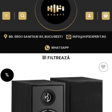
Skip
to
content
BD. EROII SANITARI 89, BUCURESTI
INFO@HIFIEXPERT.RO
WHATSAPP
FILTREAZĂ
%
WISHLIST