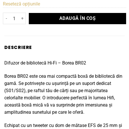
Reseteză opțiunile
Cantitate Boxe de raft Triangle Borea BR02
ADAUGĂ ÎN COȘ
DESCRIERE
Difuzor de bibliotecă Hi-Fi – Borea BR02
Borea BR02 este cea mai compactă boxă de bibliotecă din
gamă. Se potrivește cu ușurință pe un suport dedicat
(S01/S02), pe raftul tău de cărți sau pe majoritatea
celorlalte mobilier. O introducere perfectă în lumea Hifi,
această boxă mică vă va surprinde prin imersiunea și
amplitudinea sunetului pe care le oferă.
Echipat cu un tweeter cu dom de mătase EFS de 25 mm și