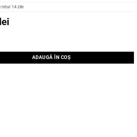
retur 14 zile
lei
 curent Jorma Design Origo
ADAUGĂ ÎN COȘ