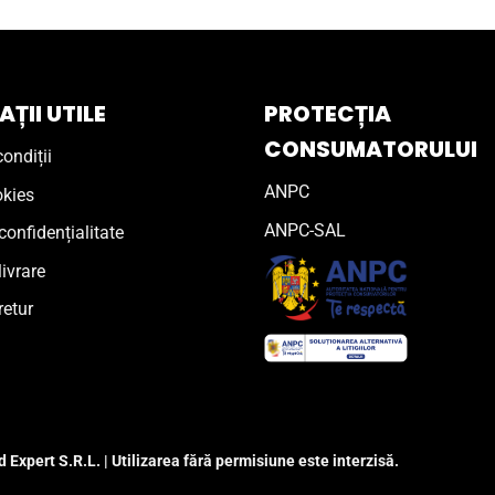
ȚII UTILE
PROTECȚIA
CONSUMATORULUI
ondiții
ANPC
okies
ANPC-SAL
confidențialitate
livrare
retur
 Expert S.R.L. | Utilizarea fără permisiune este interzisă.