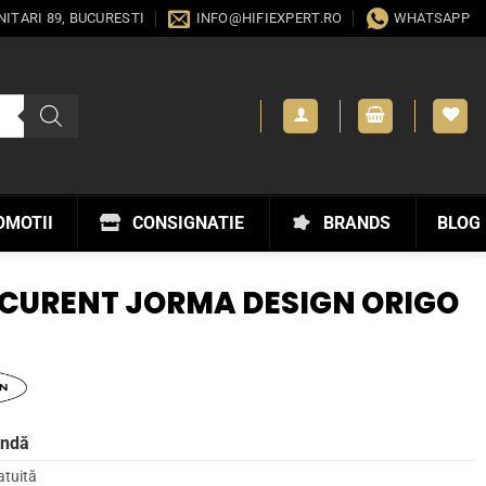
ANITARI 89, BUCURESTI
INFO@HIFIEXPERT.RO
WHATSAPP
OMOTII
CONSIGNATIE
BRANDS
BLOG
CURENT JORMA DESIGN ORIGO
andă
atuită