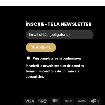
ÎNSCRIE-TE LA NEWSLETTER
Prin completarea și confirmarea
înscrierii la newsletter sunt de acord cu
termenii și condițiile de utilizare ale
acestui site.
Visa
Visa
MasterCard
Cash
Bank
Cre