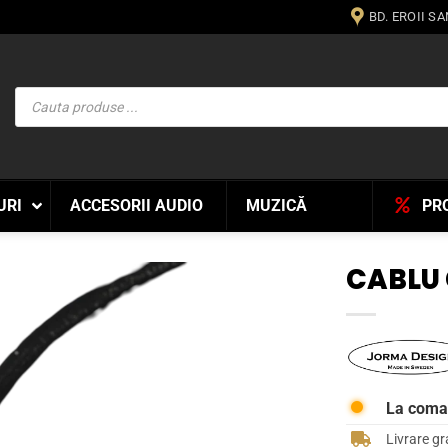
BD. EROII S
Products
search
URI
ACCESORII AUDIO
MUZICĂ
PR
CABLU 
WISHLIST
La com
Livrare gr