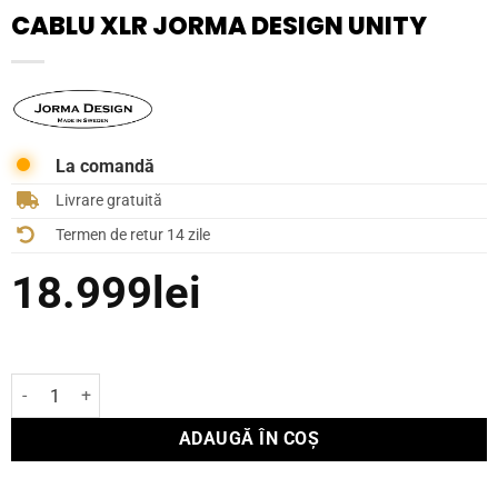
CABLU XLR JORMA DESIGN UNITY
La comandă
Livrare gratuită
Termen de retur 14 zile
18.999
lei
Cantitate Cablu XLR Jorma Design Unity
ADAUGĂ ÎN COȘ