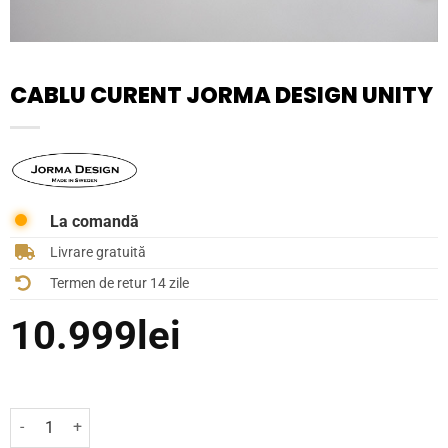
CABLU CURENT JORMA DESIGN UNITY
La comandă
Livrare gratuită
Termen de retur 14 zile
10.999
lei
Cantitate Cablu curent Jorma Design Unity