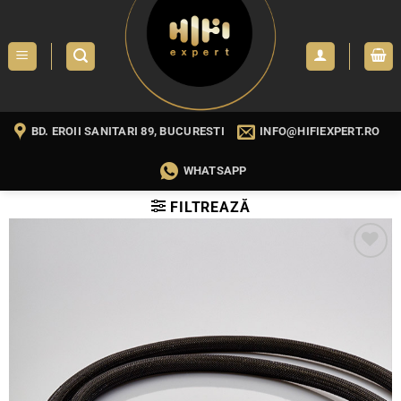
Skip
to
content
BD. EROII SANITARI 89, BUCURESTI
INFO@HIFIEXPERT.RO
WHATSAPP
FILTREAZĂ
WISHLIST