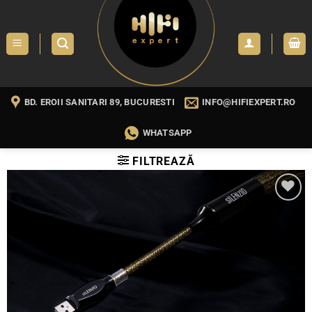
Skip
to
content
BD. EROII SANITARI 89, BUCURESTI
INFO@HIFIEXPERT.RO
WHATSAPP
FILTREAZĂ
WISHLIST