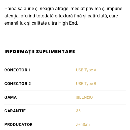
Haina sa aurie și neagră atrage imediat privirea și impune
atenția, oferind totodată o textură fină și catifelată, care
emană lux și calitate ultra High End.
INFORMAȚII SUPLIMENTARE
CONECTOR 1
USB Type A
CONECTOR 2
USB Type B
GAMA
sILENzIO
GARANTIE
36
PRODUCATOR
ZenSati