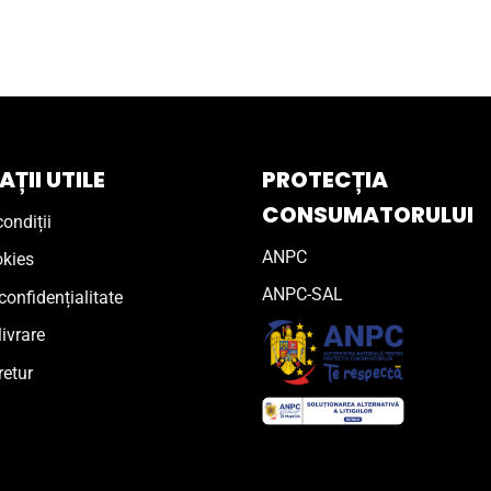
ȚII UTILE
PROTECȚIA
CONSUMATORULUI
ondiții
ANPC
okies
ANPC-SAL
confidențialitate
livrare
retur