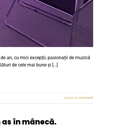
n de an, cu mici excepții, pasionații de muzică
lături de cele mai bune și […]
Leave a comment
 as în mânecă.