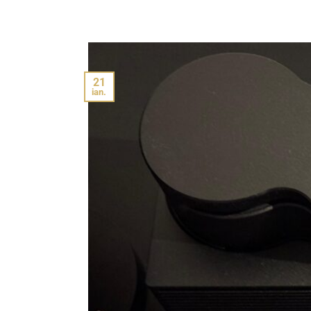
21
ian.