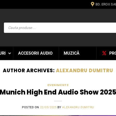
BD. EROII S
Products
search
URI
ACCESORII AUDIO
MUZICĂ
PR
AUTHOR ARCHIVES:
ALEXANDRU DUMITRU
EVENIMENTE
Munich High End Audio Show 202
POSTED ON
22/05/2025
BY
ALEXANDRU DUMITRU