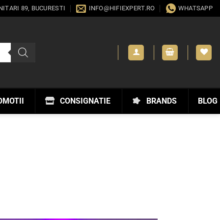
ANITARI 89, BUCURESTI
INFO@HIFIEXPERT.RO
WHATSAPP
OMOTII
CONSIGNATIE
BRANDS
BLOG
5