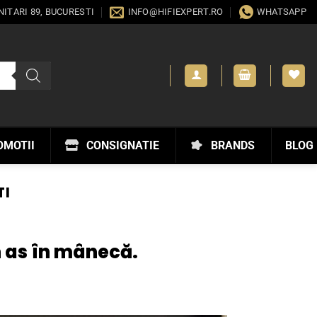
ANITARI 89, BUCURESTI
INFO@HIFIEXPERT.RO
WHATSAPP
OMOTII
CONSIGNATIE
BRANDS
BLOG
TI
 as în mânecă.