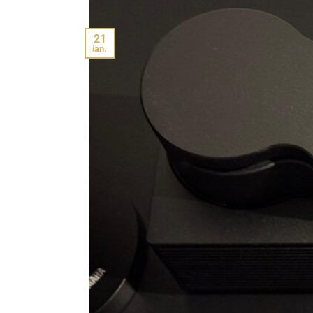
21
ian.