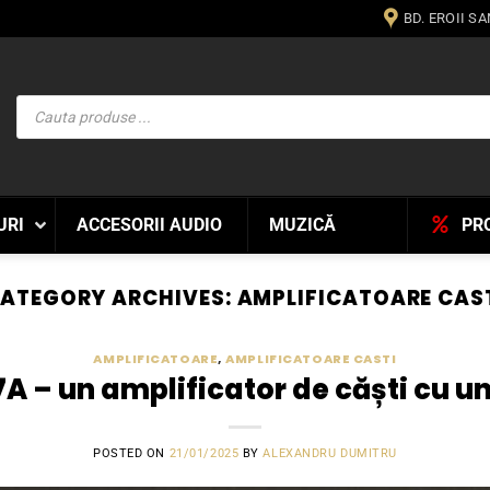
BD. EROII S
Products
search
URI
ACCESORII AUDIO
MUZICĂ
PR
ATEGORY ARCHIVES:
AMPLIFICATOARE CAS
AMPLIFICATOARE
,
AMPLIFICATOARE CASTI
 – un amplificator de căști cu un
POSTED ON
21/01/2025
BY
ALEXANDRU DUMITRU