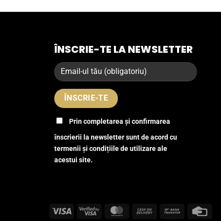
ÎNSCRIE-TE LA NEWSLETTER
Prin completarea și confirmarea
înscrierii la newsletter sunt de acord cu
termenii și condițiile de utilizare ale
acestui site.
Visa
Visa
MasterCard
Cash
Bank
Cre