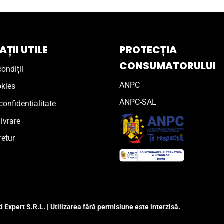
ȚII UTILE
PROTECȚIA
CONSUMATORULUI
ondiții
ANPC
okies
ANPC-SAL
confidențialitate
livrare
retur
 Expert S.R.L. | Utilizarea fără permisiune este interzisă.