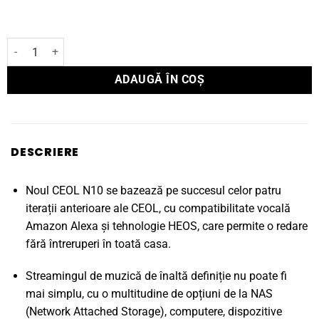
Cantitate Receptor Stereo CD RCD-N10
ADAUGĂ ÎN COȘ
DESCRIERE
Noul CEOL N10 se bazează pe succesul celor patru
iterații anterioare ale CEOL, cu compatibilitate vocală
Amazon Alexa și tehnologie HEOS, care permite o redare
fără întreruperi în toată casa.
Streamingul de muzică de înaltă definiție nu poate fi
mai simplu, cu o multitudine de opțiuni de la NAS
(Network Attached Storage), computere, dispozitive