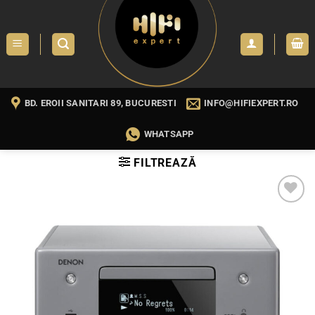
Skip
to
content
BD. EROII SANITARI 89, BUCURESTI
INFO@HIFIEXPERT.RO
WHATSAPP
FILTREAZĂ
WISHLIST