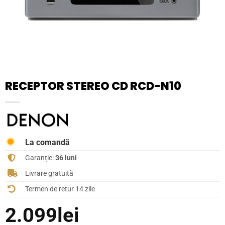
RECEPTOR STEREO CD RCD-N10
La comandă
Garanție:
36 luni
Livrare gratuită
Termen de retur 14 zile
2.099
lei