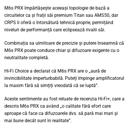
M6s PRX împărtășește aceeași topologie de bază a
circuitelor ca și frații săi premium Titan sau AMS50, dar
CRPS îi oferă o întorsătură tehnică proprie, permițând
niveluri de performanță care eclipsează rivalii săi.
Combinația sa uimitoare de precizie și putere înseamnă că
M6s PRX poate conduce chiar și difuzoare exigente cu o
neutralitate completă.
Hi-Fi Choice a declarat că M6s PRX are o „aură de
invincibilitate imperturbabilă. Puteți împinge amplificatorul
la maxim fără să simțiți vreodată că se luptă”.
Aceste sentimente au fost reluate de recenzia Hi-Fi+, care a
descris M6s PRX ca având „o calitate fără efort care
aproape că face ca difuzoarele dvs. să pară mai mari și
mai bune decât sunt în realitate”.