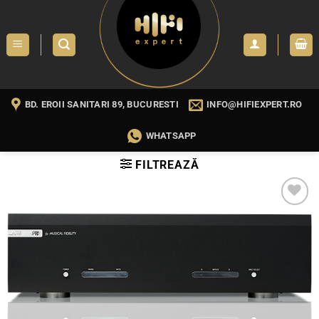
Skip
to
content
BD. EROII SANITARI 89, BUCURESTI
INFO@HIFIEXPERT.RO
WHATSAPP
FILTREAZĂ
WISHLIST