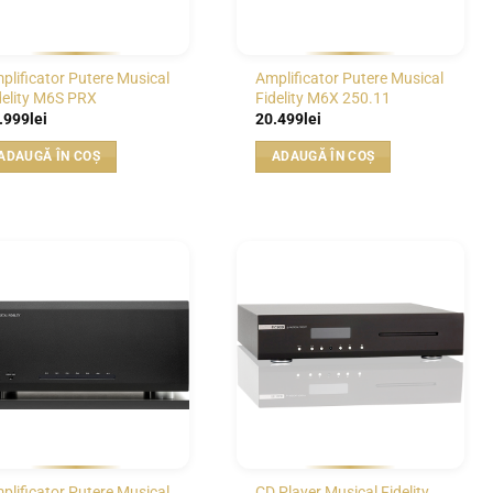
plificator Putere Musical
Amplificator Putere Musical
delity M6S PRX
Fidelity M6X 250.11
.999
lei
20.499
lei
ADAUGĂ ÎN COȘ
ADAUGĂ ÎN COȘ
WISHLIST
WISHLIST
plificator Putere Musical
CD Player Musical Fidelity