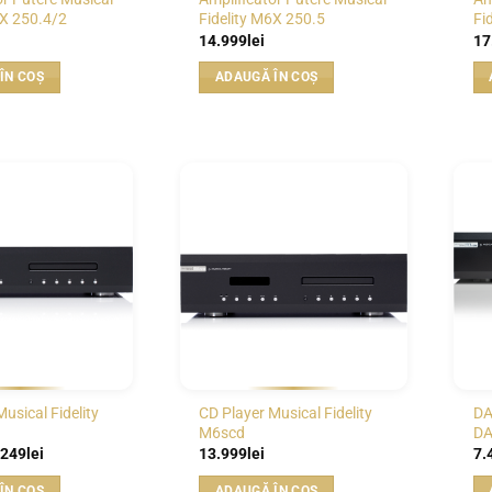
6X 250.4/2
Fidelity M6X 250.5
Fi
14.999
lei
17
ÎN COȘ
ADAUGĂ ÎN COȘ
WISHLIST
WISHLIST
usical Fidelity
CD Player Musical Fidelity
DA
M6scd
D
ețul
Prețul
.249
lei
13.999
lei
7.
ițial
curent
este:
ÎN COȘ
ADAUGĂ ÎN COȘ