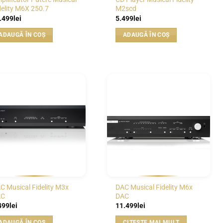
delity M6X 250.7
M2scd
.499
lei
5.499
lei
ADAUGĂ ÎN COȘ
ADAUGĂ ÎN COȘ
WISHLIST
WISHLIST
C Musical Fidelity M3x
DAC Musical Fidelity M6x
AC
DAC
499
lei
11.499
lei
ADAUGĂ ÎN COȘ
CITEȘTE MAI MULT