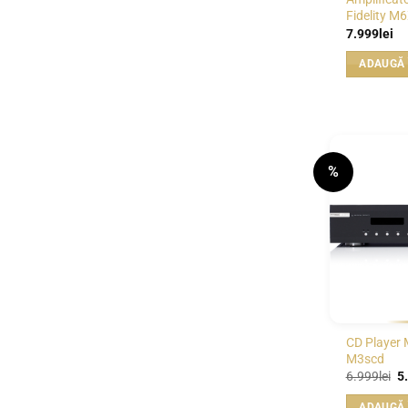
Fidelity M
7.999
lei
ADAUGĂ 
%
CD Player M
M3scd
Pr
6.999
lei
5
in
a
ADAUGĂ 