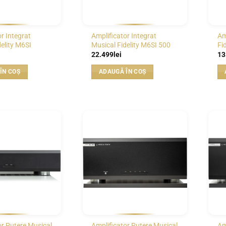
r Integrat
Amplificator Integrat
Am
elity M6SI
Musical Fidelity M6SI 500
Fi
22.499
lei
13
ÎN COȘ
ADAUGĂ ÎN COȘ
WISHLIST
WISHLIST
or Putere Musical
Amplificator Putere Musical
Am