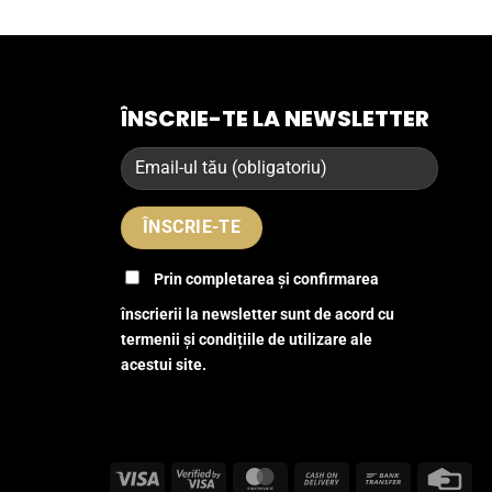
ÎNSCRIE-TE LA NEWSLETTER
Prin completarea și confirmarea
înscrierii la newsletter sunt de acord cu
termenii și condițiile de utilizare ale
acestui site.
Visa
Visa
MasterCard
Cash
Bank
Cre