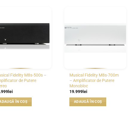
WISHLIST
WISHLIST
sical Fidelity M8s-500s –
Musical Fidelity M8s-700m
plificator de Putere
– Amplificator de Putere
ereo
Monobloc
.999
lei
19.999
lei
ADAUGĂ ÎN COȘ
ADAUGĂ ÎN COȘ