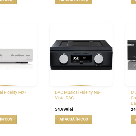
st:
5.249lei.
999lei.
WISHLIST
WISHLIST
l Fidelity MX-
DAC Musical Fidelity Nu-
Mu
Vista DAC
Co
Ba
54.999
lei
24
ÎN COȘ
ADAUGĂ ÎN COȘ