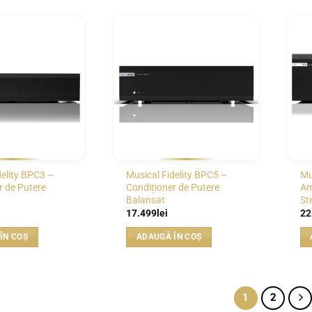
WISHLIST
WISHLIST
delity BPC3 –
Musical Fidelity BPC5 –
Mu
r de Putere
Condiționer de Putere
Am
Balansat
St
17.499
lei
22
ÎN COȘ
ADAUGĂ ÎN COȘ
1
2