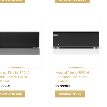
WISHLIST
WISHLIST
sical Fidelity BPC10 –
Musical Fidelity BPC16 –
ndiționer de Putere
Condiționer de Putere
lansat
Balansat
.999
lei
29.999
lei
ADAUGĂ ÎN COȘ
ADAUGĂ ÎN COȘ