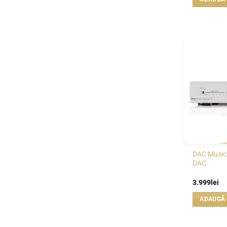
fo
6.
DAC Musica
DAC
3.999
lei
ADAUGĂ 