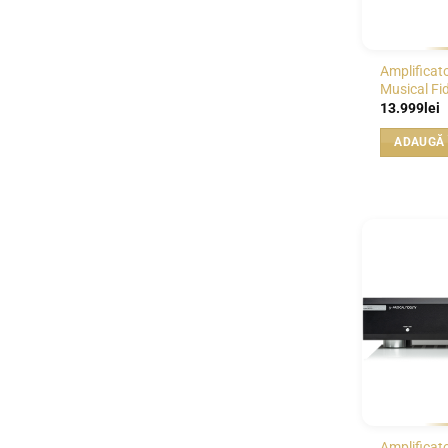
Amplificato
Musical Fid
13.999
lei
ADAUGĂ 
Amplificat