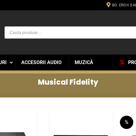
BD. EROII S
Products
search
URI
ACCESORII AUDIO
MUZICĂ
PR
Musical Fidelity
%
WISHLIST
WISHLIST