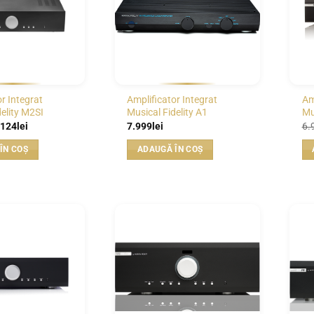
r Integrat
Amplificator Integrat
Am
elity M2SI
Musical Fidelity A1
Mu
ețul
Prețul
.124
lei
7.999
lei
6.
ițial
curent
este:
ÎN COȘ
ADAUGĂ ÎN COȘ
st:
4.124lei.
499lei.
WISHLIST
WISHLIST