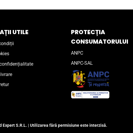
ȚII UTILE
PROTECȚIA
CONSUMATORULUI
ondiții
ANPC
okies
ANPC-SAL
confidențialitate
livrare
retur
 Expert S.R.L. | Utilizarea fără permisiune este interzisă.