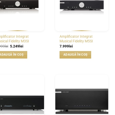
plificator Integrat
Amplificator Integrat
sical Fidelity M3SI
Musical Fidelity M5SI
Prețul
Prețul
999
lei
5.249
lei
7.999
lei
inițial
curent
a
este:
ADAUGĂ ÎN COȘ
ADAUGĂ ÎN COȘ
fost:
5.249lei.
6.999lei.
WISHLIST
WISHLIST