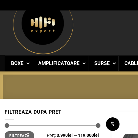
Skip
to
content
BOXE
AMPLIFICATOARE
SURSE
CABL
FILTREAZA DUPA PRET
%
Preț
Preț
Preț:
3.990lei
—
119.000lei
FILTREAZĂ
minim
maxim