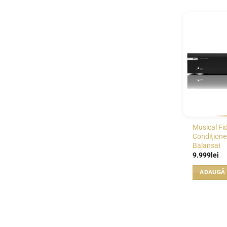
Musical Fi
Condițione
Balansat
9.999
lei
ADAUGĂ 