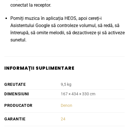
conectat la receptor.
Porniți muzica în aplicația HEOS, apoi cereți-i
Asistentului Google să controleze volumul, să redă, să
întrerupă, să omite melodii, să dezactiveze și să activeze
sunetul.
INFORMAȚII SUPLIMENTARE
GREUTATE
9,5 kg
DIMENSIUNI
167 × 434 × 330 cm
PRODUCATOR
Denon
GARANTIE
24