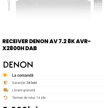
RECEIVER DENON AV 7.2 8K AVR-
X2800H DAB
La comandă
Garanție:
24 luni
Livrare gratuită
Termen de retur 14 zile