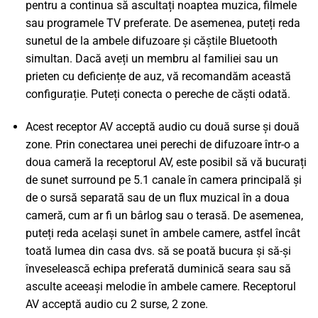
pentru a continua să ascultați noaptea muzica, filmele
sau programele TV preferate. De asemenea, puteți reda
sunetul de la ambele difuzoare și căștile Bluetooth
simultan. Dacă aveți un membru al familiei sau un
prieten cu deficiențe de auz, vă recomandăm această
configurație. Puteți conecta o pereche de căști odată.
Acest receptor AV acceptă audio cu două surse și două
zone. Prin conectarea unei perechi de difuzoare într-o a
doua cameră la receptorul AV, este posibil să vă bucurați
de sunet surround pe 5.1 canale în camera principală și
de o sursă separată sau de un flux muzical în a doua
cameră, cum ar fi un bârlog sau o terasă. De asemenea,
puteți reda același sunet în ambele camere, astfel încât
toată lumea din casa dvs. să se poată bucura și să-și
înveselească echipa preferată duminică seara sau să
asculte aceeași melodie în ambele camere. Receptorul
AV acceptă audio cu 2 surse, 2 zone.