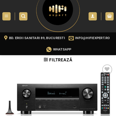
Skip
to
content
BD. EROII SANITARI 89, BUCURESTI
INFO@HIFIEXPERT.RO
WHATSAPP
FILTREAZĂ
WISHLIST