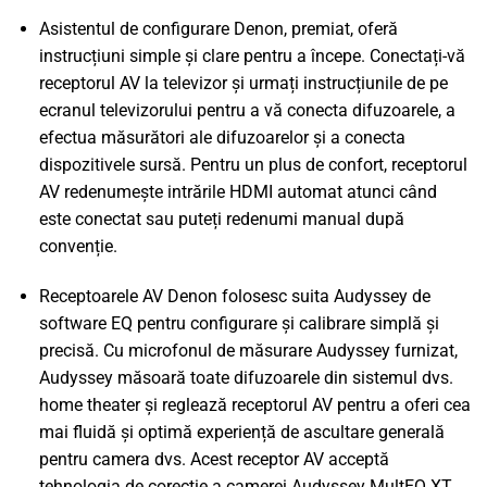
Asistentul de configurare Denon, premiat, oferă
instrucțiuni simple și clare pentru a începe. Conectați-vă
receptorul AV la televizor și urmați instrucțiunile de pe
ecranul televizorului pentru a vă conecta difuzoarele, a
efectua măsurători ale difuzoarelor și a conecta
dispozitivele sursă. Pentru un plus de confort, receptorul
AV redenumește intrările HDMI automat atunci când
este conectat sau puteți redenumi manual după
convenție.
Receptoarele AV Denon folosesc suita Audyssey de
software EQ pentru configurare și calibrare simplă și
precisă. Cu microfonul de măsurare Audyssey furnizat,
Audyssey măsoară toate difuzoarele din sistemul dvs.
home theater și reglează receptorul AV pentru a oferi cea
mai fluidă și optimă experiență de ascultare generală
pentru camera dvs. Acest receptor AV acceptă
tehnologia de corecție a camerei Audyssey MultEQ XT.