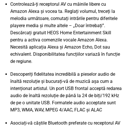
Controlează-ți receptorul AV cu mâinile libere cu
Amazon Alexa și vocea ta. Reglați volumul, treceți la
melodia următoare, comutați intrările pentru diferitele
playere media și multe altele – „Doar întrebați”.
Descărcați gratuit HEOS Home Entertainment Skill
pentru a activa comenzile vocale Amazon Alexa.
Necesită aplicația Alexa și Amazon Echo, Dot sau
echivalent. Disponibilitatea funcțiilor variază în funcție
de regiune.
Descoperiți fidelitatea incredibilă a pieselor audio de
înaltă rezoluție și bucurați-vă de muzică așa cum a
intenționat artistul. Un port USB frontal acceptă redarea
audio de înaltă rezoluție de până la 24 de biți/192 kHz
de pe o unitate USB. Formatele audio acceptate sunt
MP3, WMA, WAV, MPEG 4/AAC, FLAC și ALAC
Asociați-vă căștile Bluetooth preferate cu receptorul AV