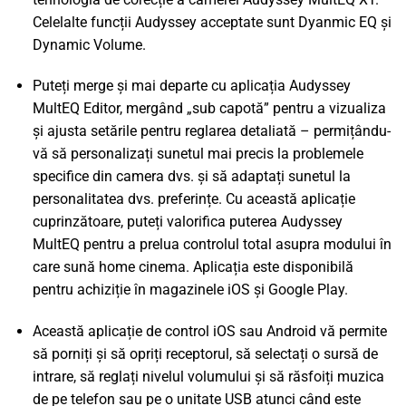
Celelalte funcții Audyssey acceptate sunt Dyanmic EQ și
Dynamic Volume.
Puteți merge și mai departe cu aplicația Audyssey
MultEQ Editor, mergând „sub capotă” pentru a vizualiza
și ajusta setările pentru reglarea detaliată – permițându-
vă să personalizați sunetul mai precis la problemele
specifice din camera dvs. și să adaptați sunetul la
personalitatea dvs. preferințe. Cu această aplicație
cuprinzătoare, puteți valorifica puterea Audyssey
MultEQ pentru a prelua controlul total asupra modului în
care sună home cinema. Aplicația este disponibilă
pentru achiziție în magazinele iOS și Google Play.
Această aplicație de control iOS sau Android vă permite
să porniți și să opriți receptorul, să selectați o sursă de
intrare, să reglați nivelul volumului și să răsfoiți muzica
de pe telefon sau pe o unitate USB atunci când este