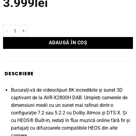
3.999
lei
Cantitate Receiver Denon AV 7.2 8K AVR-X2800H DAB
ADAUGĂ ÎN COȘ
DESCRIERE
Bucurați-vă de videoclipuri 8K incredibile și sunet 3D
captivant de la AVR-X2800H DAB. Umpleți camerele de
dimensiuni medii cu un sunet mai rafinat dintr-o
configurație 7.2 sau 5.2.2 cu Dolby Atmos și DTS:X. Și
cu HEOS® Built-in, redați în flux muzică online fără fir și
partajați cu difuzoarele compatibile HEOS din alte
camere.