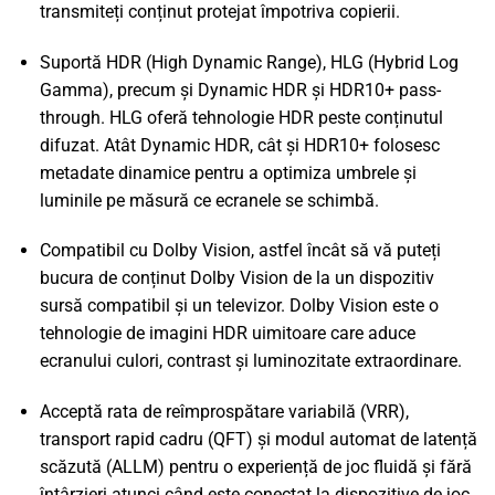
transmiteți conținut protejat împotriva copierii.
Suportă HDR (High Dynamic Range), HLG (Hybrid Log
Gamma), precum și Dynamic HDR și HDR10+ pass-
through. HLG oferă tehnologie HDR peste conținutul
difuzat. Atât Dynamic HDR, cât și HDR10+ folosesc
metadate dinamice pentru a optimiza umbrele și
luminile pe măsură ce ecranele se schimbă.
Compatibil cu Dolby Vision, astfel încât să vă puteți
bucura de conținut Dolby Vision de la un dispozitiv
sursă compatibil și un televizor. Dolby Vision este o
tehnologie de imagini HDR uimitoare care aduce
ecranului culori, contrast și luminozitate extraordinare.
Acceptă rata de reîmprospătare variabilă (VRR),
transport rapid cadru (QFT) și modul automat de latență
scăzută (ALLM) pentru o experiență de joc fluidă și fără
întârzieri atunci când este conectat la dispozitive de joc