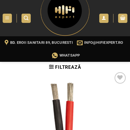
Skip
to
content
BD. EROII SANITARI 89, BUCURESTI
INFO@HIFIEXPERT.RO
WHATSAPP
FILTREAZĂ
WISHLIST