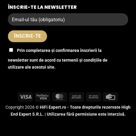
ÎNSCRIE-TE LA NEWSLETTER
Prin completarea și confirmarea înscrierii la
newsletter sunt de acord cu termenii și condițiile de
utilizare ale acestui site.
Visa
Visa
MasterCard
Cash
Bank
Credit
2
On
Transfer
Card
Copyright 2026 ©
HiFi Expert.ro - Toate drepturile rezervate High
Delivery
End Expert S.R.L. | Utilizarea fără permisiune este interzisă.