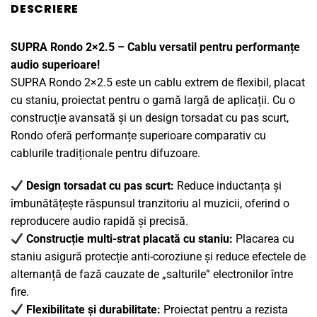
DESCRIERE
SUPRA Rondo 2×2.5 – Cablu versatil pentru performanțe
audio superioare!
SUPRA Rondo 2×2.5 este un cablu extrem de flexibil, placat
cu staniu, proiectat pentru o gamă largă de aplicații. Cu o
construcție avansată și un design torsadat cu pas scurt,
Rondo oferă performanțe superioare comparativ cu
cablurile tradiționale pentru difuzoare.
Design torsadat cu pas scurt:
Reduce inductanța și
îmbunătățește răspunsul tranzitoriu al muzicii, oferind o
reproducere audio rapidă și precisă.
Construcție multi-strat placată cu staniu:
Placarea cu
staniu asigură protecție anti-coroziune și reduce efectele de
alternanță de fază cauzate de „salturile” electronilor între
fire.
Flexibilitate și durabilitate:
Proiectat pentru a rezista