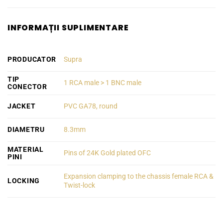
INFORMAȚII SUPLIMENTARE
PRODUCATOR
Supra
TIP
1 RCA male > 1 BNC male
CONECTOR
JACKET
PVC GA78, round
DIAMETRU
8.3mm
MATERIAL
Pins of 24K Gold plated OFC
PINI
Expansion clamping to the chassis female RCA &
LOCKING
Twist-lock