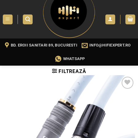
Skip
to
content
BD. EROII SANITARI 89, BUCURESTI
INFO@HIFIEXPERT.RO
WHATSAPP
FILTREAZĂ
WISHLIST