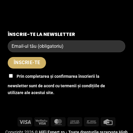
ÎNSCRIE-TE LA NEWSLETTER
Prin completarea și confirmarea înscrierii la
newsletter sunt de acord cu termenii și condițiile de
utilizare ale acestui site.
Visa
Visa
MasterCard
Cash
Bank
Credit
2
On
Transfer
Card
Copyright 2026 ©
HiFi Expert.ro - Toate drepturile rezervate High