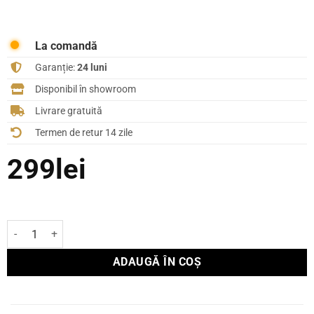
La comandă
Garanție:
24 luni
Disponibil în showroom
Livrare gratuită
Termen de retur 14 zile
299
lei
Cantitate Cablu SUPRA TRICO 1RCA-1BNC DIGITAL 1m
ADAUGĂ ÎN COȘ