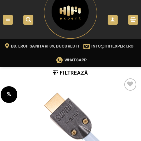
Skip
to
content
BD. EROII SANITARI 89, BUCURESTI
INFO@HIFIEXPERT.RO
WHATSAPP
FILTREAZĂ
%
WISHLIST