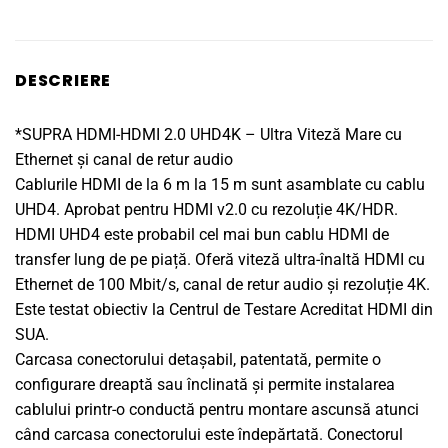
fost:
212lei.
249lei.
DESCRIERE
*SUPRA HDMI-HDMI 2.0 UHD4K – Ultra Viteză Mare cu
Ethernet și canal de retur audio
Cablurile HDMI de la 6 m la 15 m sunt asamblate cu cablu
UHD4. Aprobat pentru HDMI v2.0 cu rezoluție 4K/HDR.
HDMI UHD4 este probabil cel mai bun cablu HDMI de
transfer lung de pe piață. Oferă viteză ultra-înaltă HDMI cu
Ethernet de 100 Mbit/s, canal de retur audio și rezoluție 4K.
Este testat obiectiv la Centrul de Testare Acreditat HDMI din
SUA.
Carcasa conectorului detașabil, patentată, permite o
configurare dreaptă sau înclinată și permite instalarea
cablului printr-o conductă pentru montare ascunsă atunci
când carcasa conectorului este îndepărtată. Conectorul