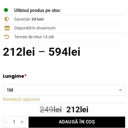
Ultimul produs pe stoc
Garanție:
24 luni
Disponibil în showroom
Termen de retur 14 zile
Interval
212
lei
–
594
lei
de
prețuri:
Lungime
*
212lei
până
Reseteză opțiunile
la
Prețul
Prețul
249
lei
212
lei
inițial
curent
594lei
Cantitate Cablu SUPRA HDMI-HDMI 2.0 UHD4K
ADAUGĂ ÎN COȘ
a
este: